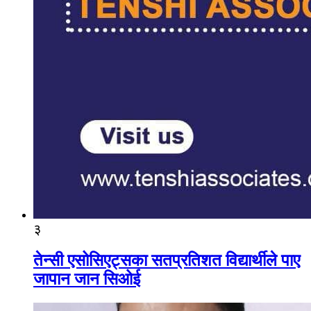
३
तेन्सी एसोसिएट्सका सतप्रतिशत विद्यार्थीले पाए
जापान जान सिओई