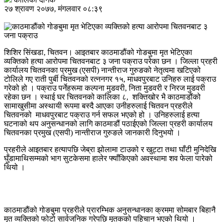
२७ श्रावण २०७७, मंगलवार ०८:३९
शिशिर सिंखडा, चितवन। आइतबार काठमाडौंको गोङबुमा मृत भेटिएका
व्यक्तिको हत्या आरोपमा चितवनबाट ३ जना पक्राउ परेका छन । जिल्ला प्रहरी
कार्यालय चितवनका प्रमुख (एसपी) नान्तीराज गुरुङको नेतृत्वमा खटिएको
टोलिले गए राती पुर्बी चितवनको रत्ननगर १५, माधवपुरबाट उनिहरु लाई पक्राउ
गरेको हो । पक्राउ पर्नेहरूमा कल्पना मुडवरी, निता मुडवरी र निरज मुडवरी
रहेका छन । स्थाई घर चितवनको कालिका ८, शक्तिखोर भै काठमाडौंको
सामाखुसीमा अस्थायी रूपमा बस्दै आएका उनीहरुलाई चितवन प्रहरीले
चितवनको माधवपुरबाट पक्राउ गर्न सफल भएको हो । उनिहरुलाई हत्या
घटनाको थप अनुसन्धानको लागि काठमाडौं पठाईएको जिल्ला प्रहरी कार्यालय
चितवनका प्रमुख (एसपी) नान्तीराज गुरुङले जानकारी दिनुभयो ।
प्रहरीले आइतबार हत्यापछि जेब्रा झोलामा टाउको र खुट्टा तथा घाँटी मुनिदेखि
घुँडामाथिसम्मको भाग सुटकेसमा हालेर फ्याँकिएको अवस्थामा शव फेला पारेको
थियो ।
काठमाडौंको गोङबुमा प्रहरीले प्रारम्भिक अनुसन्धानका क्रममा सोमबार बिहानै
मृत व्यक्तिको फोटो सार्वजनिक गरेपछि मृतकको पहिचान भएको थियो ।