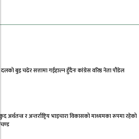
धेरैले पढेको
 दलको बुइ चढेर सत्तामा गईहाल्न हुँदैनः कांग्रेस वरिष्ठ नेता पौडेल
ुद अर्थतन्त्र र अन्तर्राष्ट्रिय भाइचारा विकासको माध्यमका रूपमा रहेको
रचण्ड