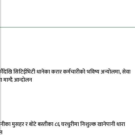
ताजा समाचार
ँदेखि सिटिईभिटी धानेका करार कर्मचारीको भविष्य अन्योलमा, सेवा
्षा माग्दै आन्दोलन
नीका मुसहर र बोटे बस्तीका ८६ घरधुरीमा निःशुल्क खानेपानी धारा
न