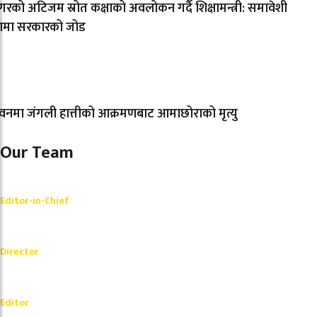
नगरको अटिजम स्रोत कक्षाको अवलोकन गर्दै शिक्षामन्त्री: समावेशी
्षामा सरकारको जोड
नमा जंगली हात्तीको आक्रमणबाट आमाछोराको मृत्यु
Our Team
Shishir Simkhada
Editor-in-Chief
_________
Akash Banjara
Director
_________
Ramesh Regmi
Editor