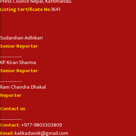
Press Council Nepal, Kathmandu.
Listing Certificate No
.1641
Sudarshan Adhikari
Senior Reporter
_________
KP Kiran Sharma
Senior Reporter
_________
Ram Chandra Dhakal
Reporter
Contact us
_________
Contact
: +977-9803303809
Email
: kalikadainik@gmail.com