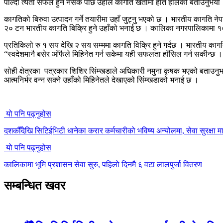
पाल्दा त्यती सफल हुन नसके पछि उहाँले कागति खेतीमा हात हालेको बताउनुभयो ।
कागतिको बिरुवा उत्पादन गर्ने तयारीमा उहाँ जुट्नु भएको छ । भारतीय कागति ने
२० टन भारतीय कागति बिक्रि हुने उहाँको भनाई छ । कालिका नगरपालिकामा १० 
प्रतिकिलो रु १ सय देखि २ सय सम्ममा कागति विक्रि हुने गर्दछ । भारतीय काग
“स्वदेशमानै बसेर आँफैले मिहिनेत गर्न सकेमा यही सफलता हाँसिल गर्न सकीन्छ ।” 
सोही क्षेत्रका पत्रकार शिशिर सिंम्खडाले अधिकारी नमुना कृषक भएको बताउनुभयो
आत्मनिर्भर वन्न सक्ने उहाँको मिहिनेतले देखाएको सिंम्खडाको भनाई छ ।
यो पनि पढ्नुहोस
दशकौँदेखि सिटिईभिटी धानेका करार कर्मचारीको भविष्य अन्योलमा, सेवा सुरक्षा मा
यो पनि पढ्नुहोस
कालिकामा भूमि प्रशासन सेवा सुरु, पहिलो दिनमै ६ वटा लालपुर्जा वितरण
सम्बन्धित खवर