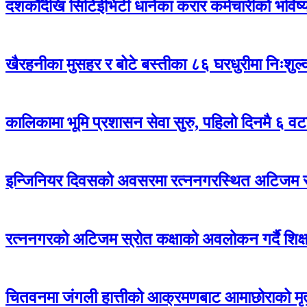
दशकौँदेखि सिटिईभिटी धानेका करार कर्मचारीको भविष्य अ
खैरहनीका मुसहर र बोटे बस्तीका ८६ घरधुरीमा निःशुल
कालिकामा भूमि प्रशासन सेवा सुरु, पहिलो दिनमै ६ वट
इन्जिनियर दिवसको अवसरमा रत्ननगरस्थित अटिजम स्र
रत्ननगरको अटिजम स्रोत कक्षाको अवलोकन गर्दै शिक्षा
चितवनमा जंगली हात्तीको आक्रमणबाट आमाछोराको मृत्