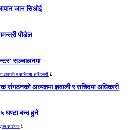
ए जापान जान सिओई
ामन्त्री पौडेल
ेन्टर’ सञ्चालनमा
६
यापक संगठनको अध्यक्षमा ज्ञवाली र सचिवमा अधिकारी
 घण्टा बन्द हुने
८