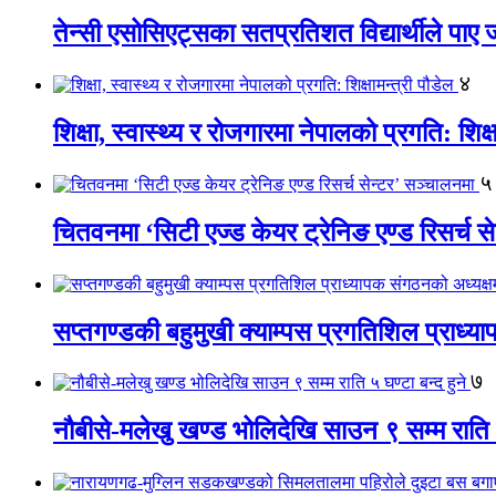
तेन्सी एसोसिएट्सका सतप्रतिशत विद्यार्थीले पा
४
शिक्षा, स्वास्थ्य र रोजगारमा नेपालको प्रगति: शिक्ष
५
चितवनमा ‘सिटी एज्ड केयर ट्रेनिङ एण्ड रिसर्च स
सप्तगण्डकी बहुमुखी क्याम्पस प्रगतिशिल प्राध्
७
नौबीसे-मलेखु खण्ड भोलिदेखि साउन ९ सम्म राति ५