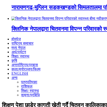
नारायणगढ-मुग्लिन सडकखण्डको सिमलतालमा पह
क्लिनिक नेपालद्वारा चितवनमा विपन्न परिवारको स
होमपेज
राष्ट्रिय समाचार
मध्य नेपाल
अर्थ/पर्यटन
शिक्षा/ स्वास्थ
कृषि
अन्तर्राष्ट्रिय/प्रबास
कला/मनोरञ्जन/फिल्म
ENGLISH
अन्य
पत्रपत्रिका
राशिफल
शिक्षा/ स्वास्थ
सूचना/प्रबिधि
शिक्षण पेशा छाडेर कागती खेती गर्दै चितवन कालिका