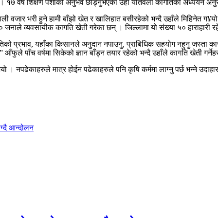
 १७ वर्ष शिक्षण पेशाको अनुभव छाड्नुभएका उहाँ यतिवेला कागतिको अध्ययन अनुसन्
पाली वजार भरी हुने हामी बाँझो खेत र खालिहात बसीरहेको भन्दै उहाँले मिहिनेत ग
जनाले व्यवसायीक कागति खेती गरेका छन् । जिल्लामा यो संख्या ५० हाराहारी 
तिको प्रभाव, यहाँका किसानले अनुदान नपाउनु, प्राबिधिक सहयोग नहुनु जस्ता का
आँफुले पाँच वर्षमा सिकेको ज्ञान बाँड्न तयार रहेको भन्दै उहाँले कागति खेती गर्न
 । नपढेकाहरुले मात्र होईन पढेकाहरुले पनि कृषि कर्ममा लाग्नु पर्छ भन्ने उदाह
ग्दै आन्दोलन