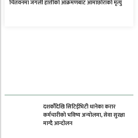
चितवनमा जंगली हात्तीको आक्रमणबाट आमाछोराको मृत्यु
ताजा समाचार
दशकौँदेखि सिटिईभिटी धानेका करार
कर्मचारीको भविष्य अन्योलमा, सेवा सुरक्षा
माग्दै आन्दोलन