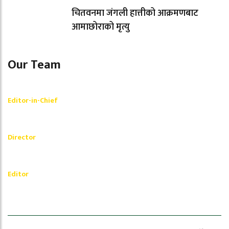
चितवनमा जंगली हात्तीको आक्रमणबाट
आमाछोराको मृत्यु
Our Team
Shishir Simkhada
Editor-in-Chief
_________
Akash Banjara
Director
_________
Ramesh Regmi
Editor
धेरैले पढेको