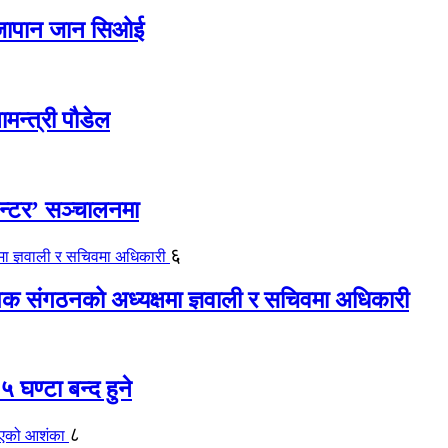
ए जापान जान सिओई
ामन्त्री पौडेल
ेन्टर’ सञ्चालनमा
६
यापक संगठनको अध्यक्षमा ज्ञवाली र सचिवमा अधिकारी
 घण्टा बन्द हुने
८