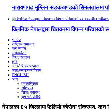
नारायणगढ-मुग्लिन सडकखण्डको सिमलतालमा पह
क्लिनिक नेपालद्वारा चितवनमा विपन्न परिवारको स
होमपेज
राष्ट्रिय समाचार
मध्य नेपाल
अर्थ/पर्यटन
शिक्षा/ स्वास्थ
कृषि
अन्तर्राष्ट्रिय/प्रबास
कला/मनोरञ्जन/फिल्म
ENGLISH
अन्य
पत्रपत्रिका
राशिफल
शिक्षा/ स्वास्थ
सूचना/प्रबिधि
नेपालका ६५ जिल्लामा फैलियाे काेराेना संक्रमण, कुन