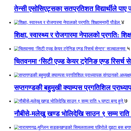
तेन्सी एसोसिएट्सका सतप्रतिशत विद्यार्थीले पा
४
शिक्षा, स्वास्थ्य र रोजगारमा नेपालको प्रगति: शिक्ष
५
चितवनमा ‘सिटी एज्ड केयर ट्रेनिङ एण्ड रिसर्च स
सप्तगण्डकी बहुमुखी क्याम्पस प्रगतिशिल प्राध्
७
नौबीसे-मलेखु खण्ड भोलिदेखि साउन ९ सम्म राति ५