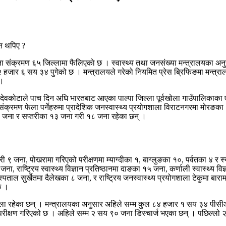
ेना संक्रमण ६५ जिल्लामा फैलिएकाे छ । स्वास्थ्य तथा जनसंख्या मन्त्रालयका 
ा २ हजार ६ सय ३४ पुगेको छ । मन्त्रालयले गरेको नियमित प्रेस ब्रिफिङमा मन्त
 ।
्ता देवकोटाले पाच दिन अघि भारतबाट आएका पाल्पा जिल्ला पूर्वखोला गाउँपालिकाक
 संक्रमण फेला पर्नेहरुमा प्रादेशिक जनस्वास्थ्य प्रयोगशाला विराटनगरमा मोरङका
 १ जना र सप्तरीका १३ जना गरी १८ जना रहेका छन् ।
री ९ जना, पोखरामा गरिएको परीक्षणमा म्याग्दीका १, बाग्लुङका १०, पर्वतका ४ 
 राष्ट्रिय स्वास्थ्य विज्ञान प्रतिष्ठानमा दाङका १५ जना, कर्णाली स्वास्थ्य व
ाल सुर्खेतमा दैलेखका ८ जना, र राष्ट्रिय जनस्वास्थ्य प्रयोगशाला टेकुमा बार
छ ।
ला रहेका छन् । मन्त्रालयका अनुसार अहिले सम्म कुल ८४ हजार १ सय ३४ पीस
ीक्षण गरिएको छ । अहिले सम्म २ सय ९० जना डिस्चार्ज भएका छन् । पछिल्लो 