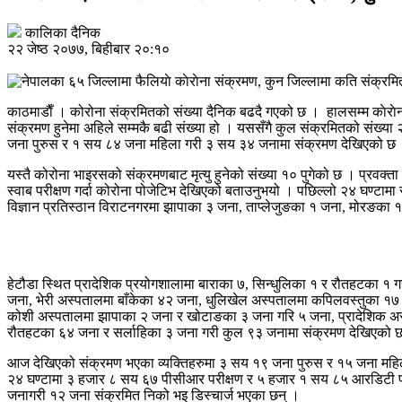
कालिका दैनिक
२२ जेष्ठ २०७७, बिहीबार २०:१०
काठमाडाैँ । कोरोना संक्रमितको संख्या दैनिक बढदै गएको छ । हालसम्म काेरा
संक्रमण हुनेमा अहिले सम्मकै बढी संख्या हो । यससँगै कुल संक्रमितको संख्य
जना पुरुस र १ सय ८४ जना महिला गरी ३ सय ३४ जनामा संक्रमण देखिएको छ
यस्तै कोरोना भाइरसको संक्रमणबाट मृत्यु हुनेको संख्या १० पुगेको छ । प्रवक
स्वाब परीक्षण गर्दा कोरोना पोजेटिभ देखिएको बताउनुभयो । पछिल्लो २४ घण्टामा
विज्ञान प्रतिस्ठान विराटनगरमा झापाका ३ जना, ताप्लेजुङका १ जना, मोरङका
हेटौडा स्थित प्रादेशिक प्रयोगशालामा बाराका ७, सिन्धुलिका १ र रौतहटका १ ग
जना, भेरी अस्पतालमा बाँकेका ४२ जना, धुलिखेल अस्पतालमा कपिलवस्तुका १७ जना,
कोशी अस्पतालमा झापाका २ जना र खोटाङका ३ जना गरि ५ जना, प्रादेशिक अस्पत
रौतहटका ६४ जना र सर्लाहिका ३ जना गरी कुल ९३ जनामा संक्रमण देखिएको 
आज देखिएको संक्रमण भएका व्यक्तिहरुमा ३ सय १९ जना पुरुस र १५ जना महि
२४ घण्टामा ३ हजार ८ सय ६७ पीसीआर परीक्षण र ५ हजार १ सय ८५ आरडिटी पर
जनागरी १२ जना संक्रमित निको भइ डिस्चार्ज भएका छन् ।