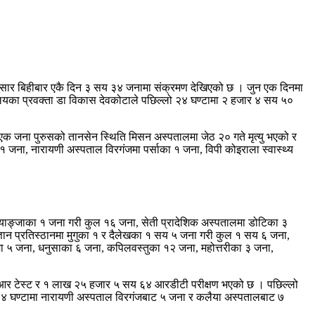
अनुसार बिहीबार एकै दिन ३ सय ३४ जनामा संक्रमण देखिएको छ । जुन एक दिनमा
्रालयका प्रवक्ता डा विकास देवकोटाले पछिल्लो २४ घण्टामा २ हजार ४ सय ५०
ा एक जना पुरुसको तानसेन स्थिति मिसन अस्पतालमा जेठ २० गते मृत्यु भएको र
 १ जना, नारायणी अस्पताल विरगंजमा पर्साका १ जना, विपी कोइराला स्वास्थ्य
र स्याङ्जाका १ जना गरी कुल १६ जना, सेती प्रादेशिक अस्पतालमा डोटिका ३
िज्ञान प्रतिस्ठानमा मुगुका १ र दैलेखका १ सय ५ जना गरी कुल १ सय ६ जना,
ामा ५ जना, धनुसाका ६ जना, कपिलवस्तुका १२ जना, महोत्तरीका ३ जना,
ीआर टेस्ट र १ लाख २५ हजार ५ सय ६४ आरडीटी परीक्षण भएको छ । पछिल्लो
२४ घण्टामा नारायणी अस्पताल विरगंजबाट ५ जना र कलैया अस्पतालबाट ७