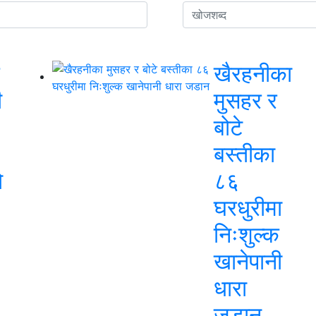
खैरहनीका
ी
मुसहर र
बोटे
बस्तीका
ो
८६
घरधुरीमा
निःशुल्क
खानेपानी
धारा
जडान