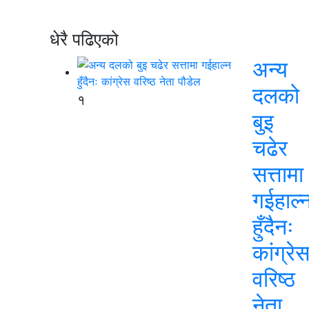
धेरै पढिएको
अन्य
दलको
१
बुइ
चढेर
सत्तामा
गईहाल्
हुँदैनः
कांग्रे
वरिष्ठ
नेता