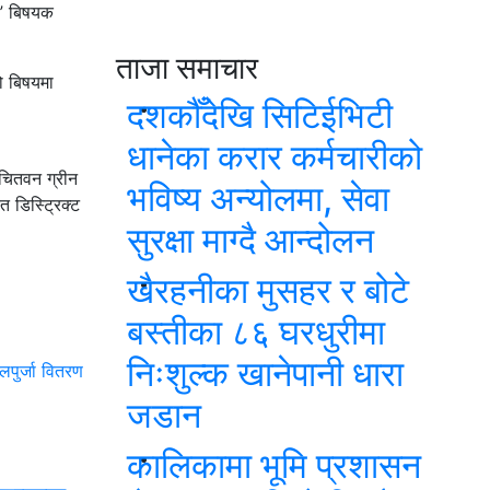
्भ” बिषयक
ताजा समाचार
ो बिषयमा
दशकौँदेखि सिटिईभिटी
धानेका करार कर्मचारीको
चितवन ग्रीन
भविष्य अन्योलमा, सेवा
 डिस्ट्रिक्ट
सुरक्षा माग्दै आन्दोलन
खैरहनीका मुसहर र बोटे
बस्तीका ८६ घरधुरीमा
निःशुल्क खानेपानी धारा
लपुर्जा वितरण
जडान
कालिकामा भूमि प्रशासन