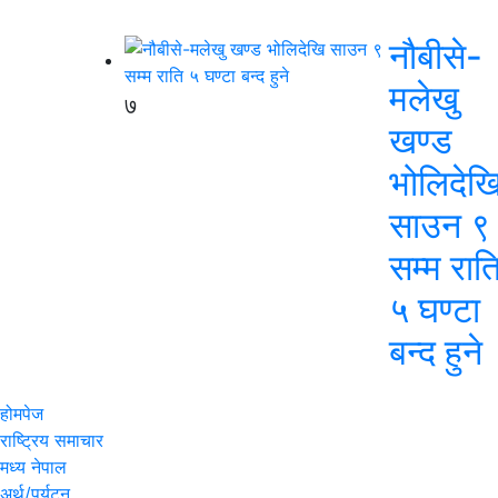
नौबीसे-
मलेखु
७
खण्ड
भोलिदेख
साउन ९
सम्म रात
५ घण्टा
बन्द हुने
होमपेज
राष्ट्रिय समाचार
मध्य नेपाल
अर्थ/पर्यटन