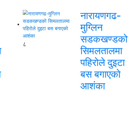
नारायणगढ-
मुग्लिन
सडकखण्डको
८
ि
सिमलतालमा
पहिरोले दुइटा
ि
बस बगाएको
आशंका