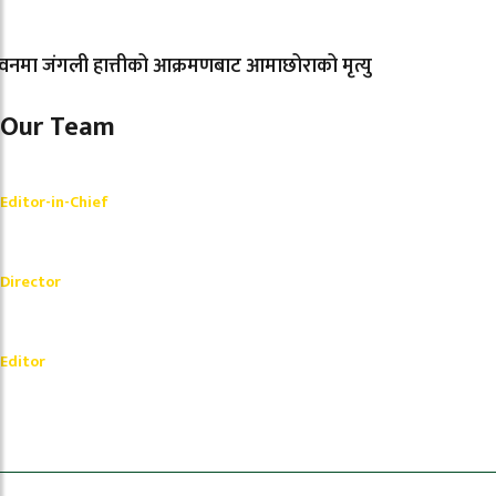
नमा जंगली हात्तीको आक्रमणबाट आमाछोराको मृत्यु
Our Team
Shishir Simkhada
Editor-in-Chief
_________
Akash Banjara
Director
_________
Ramesh Regmi
Editor
धेरैले पढेको