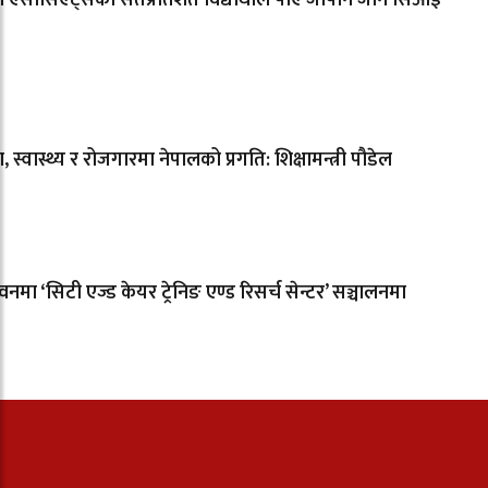
सी एसोसिएट्सका सतप्रतिशत विद्यार्थीले पाए जापान जान सिओई
षा, स्वास्थ्य र रोजगारमा नेपालको प्रगति: शिक्षामन्त्री पौडेल
नमा ‘सिटी एज्ड केयर ट्रेनिङ एण्ड रिसर्च सेन्टर’ सञ्चालनमा