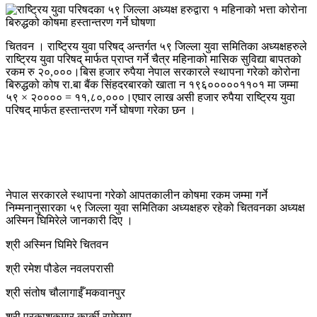
चितवन । राष्ट्रिय युवा परिषद् अन्तर्गत ५९ जिल्ला युवा समितिका अध्यक्षहरुले
राष्ट्रिय युवा परिषद् मार्फत प्राप्त गर्ने चैत्र महिनाको मासिक सुविद्या बापतको
रकम रु २०,०००।बिस हजार रुपैया नेपाल सरकारले स्थापना गरेको कोरोना
बिरुद्धको कोष रा.बा बैंक सिंहदरबारको खाता न १९६०००००११०१ मा जम्मा
५९ × २०००० = ११,८०,०००।एघार लाख असी हजार रुपैया राष्ट्रिय युवा
परिषद् मार्फत हस्तान्तरण गर्ने घोषणा गरेका छन ।
नेपाल सरकारले स्थापना गरेको आपतकालीन कोषमा रकम जम्मा गर्ने
निम्मनानुसारका ५९ जिल्ला युवा समितिका अध्यक्षहरु रहेको चितवनका अध्यक्ष
अस्मिन घिमिरेले जानकारी दिए ।
श्री अस्मिन घिमिरे चितवन
श्री रमेश पौडेल नवलपरासी
श्री संतोष चौलागाईँ मकवानपुर
श्री प्रकाशकुमार कार्की रामेछाप