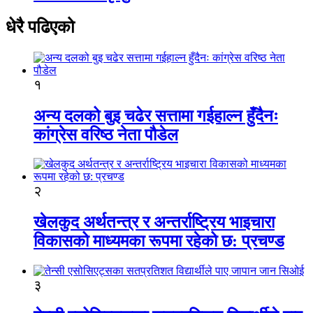
धेरै पढिएको
१
अन्य दलको बुइ चढेर सत्तामा गईहाल्न हुँदैनः
कांग्रेस वरिष्ठ नेता पौडेल
२
खेलकुद अर्थतन्त्र र अन्तर्राष्ट्रिय भाइचारा
विकासको माध्यमका रूपमा रहेको छ: प्रचण्ड
३