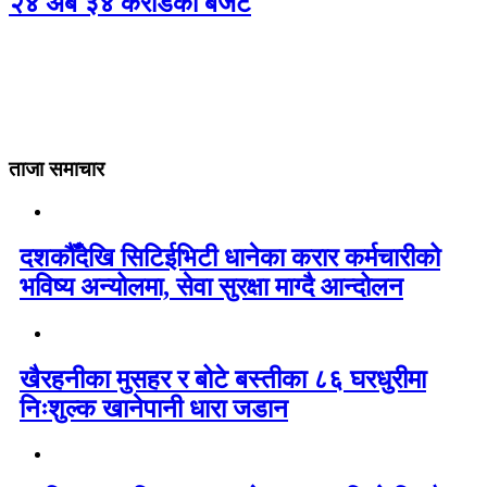
२४ अर्ब ३४ करोडको बजेट
ताजा समाचार
दशकौँदेखि सिटिईभिटी धानेका करार कर्मचारीको
भविष्य अन्योलमा, सेवा सुरक्षा माग्दै आन्दोलन
खैरहनीका मुसहर र बोटे बस्तीका ८६ घरधुरीमा
निःशुल्क खानेपानी धारा जडान