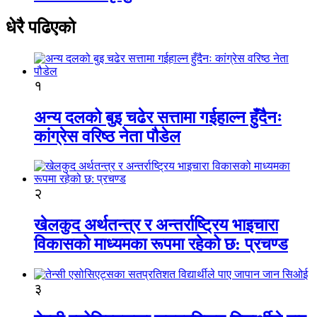
धेरै पढिएको
१
अन्य दलको बुइ चढेर सत्तामा गईहाल्न हुँदैनः
कांग्रेस वरिष्ठ नेता पौडेल
२
खेलकुद अर्थतन्त्र र अन्तर्राष्ट्रिय भाइचारा
विकासको माध्यमका रूपमा रहेको छ: प्रचण्ड
३