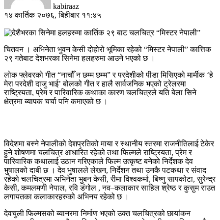
kabiraaz
१४ कार्तिक २०७६, बिहीबार ११:४५
चितवन । अभिनेता भुवन केसी दोहोरो भूमिका रहेको “मिस्टर नेपाली” कात्तिक
२९ गतेबाट देशभरका सिनेमा हलहरुमा आउने भएको छ ।
लोक फ्लेवरको गीत “नाचौँ न छम्म छम्म” र परदेशीको पीडा मिसिएको मार्मीक ‘हे
मेरा परदेशी दाजु भाई’ बोलको गीत र हालै सार्वजनिक भएको ट्रेलरमा
राष्ट्रियता, प्रेम र पारिवारिक कथाका कारण चलचित्रले यति बेला सिने
क्षेत्रमा ब्यापक चर्चा पनि कमाएको छ ।
विदेशमा बस्ने नेपालीको देशप्रतिको माया र स्थानीय स्तरमा राजनीतिलाई टेकेर
हुने शोषणमा चलचित्र आधारित रहेको तथा फिल्मले राष्ट्रियता, प्रेम र
पारिवारिक कथालाई उठान गरिएकाले फिल्म उत्कृष्ट बनेको निर्देशक देव
भुषालको दाबी छ । देव भुषालले लेखन, निर्देशन तथा उनकै पटकथा र संवाद
रहेको चलचित्रमा अभिनेता भुबन केसी, रीमा विश्वकर्मा, बिष्णु सापकोटा, सुरेन्द्र
केसी, कमलमणी नेपाल, रवि डंगोल , नव–कलाकार साहिल श्रेष्ठ र कुसुम राउत
लगायतका कलाकारहरुको अभिनय रहेको छ ।
देवचुली फिल्मसको ब्यानरमा निर्माण भएको उक्त चलचित्रको छायांकन