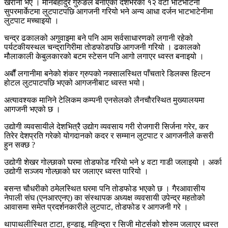
खरानी भए । मीनबहादुर गुरुङले बनाएका देशभरका १२ वटा भाटभाटेनी
सुपरमार्केटमा लुटपाटपछि आगजनी गरियो भने अन्य आधा दर्जन भाटभाटेनीमा
लुटपाट मच्चाइयो ।
चन्द्र ढकालको अगुवाइमा बने पनि आम सर्वसाधारणको लगानी रहेको
पर्यटकीयस्थल चन्द्रागिरीमा तोडफोडपछि आगजनी गरियो । ढकालको
मौलाकाली केबुलकारको बटम स्टेसन पनि आगो लगाएर ध्वस्त बनाइयो ।
अर्बौं लगानीमा बनेको शंकर ग्रुपको नक्सालस्थित पाँचतारे डिलक्स हिल्टन
होटल लुटपाटपछि भएको आगजनीबाट ध्वस्त भयो।
अत्यावश्यक मानिने टेलिकम कम्पनी एनसेलको लैनचौरस्थित मुख्यालयमा
आगजनी भएको छ ।
उद्योगी व्यवसायीले देशभित्रै उद्योग व्यवसाय गरी रोजगारी सिर्जना गरेर, कर
तिरेर देशप्रति गरेको योगदानको कदर र सम्मान लुटपाट र आगजनीले कसरी
हुन सक्छ ?
उद्योगी शेखर गोल्छाको घरमा तोडफोड गरियो भने ४ वटा गाडी जलाइयो । अर्का
उद्योगी सञ्जय गोल्छाको घर जलाएर ध्वस्त पारियो ।
बसन्त चौधरीको ठमेलस्थित घरमा पनि तोडफोड भएको छ । गैरआवासीय
नेपाली संघ (एनआरएनए) का संस्थापक अध्यक्ष व्यवसायी उपेन्द्र महतोको
आवासमा समेत प्रदर्शनकारीले लुटपाट, तोडफोड र आगजनी गरे ।
थापाथलीस्थित टाटा, हुन्डाइ, महिन्द्रा र सिजी मोटर्सको शोरुम जलाएर ध्वस्त