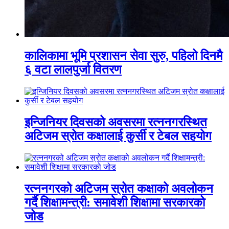
कालिकामा भूमि प्रशासन सेवा सुरु, पहिलो दिनमै
६ वटा लालपुर्जा वितरण
इन्जिनियर दिवसको अवसरमा रत्ननगरस्थित
अटिजम स्रोत कक्षालाई कुर्सी र टेबल सहयोग
रत्ननगरको अटिजम स्रोत कक्षाको अवलोकन
गर्दै शिक्षामन्त्री: समावेशी शिक्षामा सरकारको
जोड