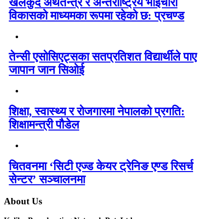
खेलकुद अर्थतन्त्र र अन्तर्राष्ट्रिय भाइचारा
विकासको माध्यमका रूपमा रहेको छ: प्रचण्ड
तेन्सी एसोसिएट्सका सतप्रतिशत विद्यार्थीले पाए
जापान जान सिओई
शिक्षा, स्वास्थ्य र रोजगारमा नेपालको प्रगति:
शिक्षामन्त्री पौडेल
चितवनमा ‘सिटी एज्ड केयर ट्रेनिङ एण्ड रिसर्च
सेन्टर’ सञ्चालनमा
About Us