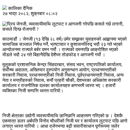
कालिका दैनिक
२७ भाद्र २०८२, शुक्रबार ०८:०२
काठमाडौं । जेनजी (१३ देखि २८ वर्ष) उमेर समूहका युवाहरुको आह्वानमा भएको
सामाजिक सञ्जाल निषेध गर्ने, भ्रष्टाचार र कुशासनविरुद्व भदौ २३ गते भएको
आन्दोलनमा राज्यले बर्बर दमन गर्यो । राज्यको दमनपछि आक्रोशित भएको
भीडले भदौ २४ गते बिहानैदेखि देशैभर तोडफोड र आगजनी गर्यो ।
मुलुकको प्रशासनिक केन्द्र सिंहदरबार, संसद भवन, राष्ट्रपतिको कार्यालय,
सर्वोच्च अदालत, अख्तियार दुरुपयोग अनुसन्धान आयोग, प्रधानमन्त्रीको
सरकारी निवास, प्रधानमन्त्रीको निजी निवास, पूर्वप्रधानमन्त्री निवास, अन्य
नेता र मन्त्रीहरुको निवास, सयौं प्रहरी चौकी, देशभरका अधिकांश सरकारी
कार्यालय र राजनीतिक दलका कार्यालयहरु क्षणभरमै ध्वस्त भए । हजारौं
व्यक्तिका निजी सम्पत्ति ध्वस्त पारियो।
निजी क्षेत्रका उद्योगी व्यवसायीमाथि छानिछानि आक्रमण गरिएको छ । देशकै
एकमात्र डलर अर्बपति विनोद चौधरीको निजी घर र कार्यालय लुटपाट पछि आगो
लगाएर ध्वस्त पारियो । आधा दर्जनभन्दा बढी सवारीसाधान पूर्णरूपमा जलेर