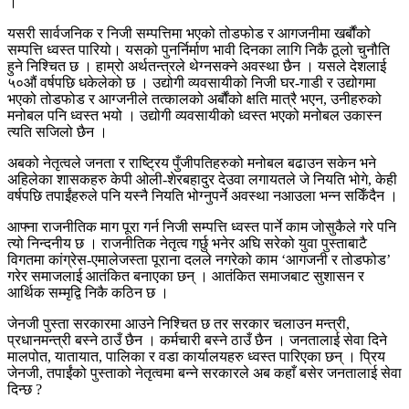
।
यसरी सार्वजनिक र निजी सम्पत्तिमा भएको तोडफोड र आगजनीमा खर्बौंको
सम्पत्ति ध्वस्त पारियो। यसको पुनर्निर्माण भावी दिनका लागि निकै ठूलो चुनौति
हुने निश्चित छ । हाम्रो अर्थतन्त्रले थेग्नसक्ने अवस्था छैन । यसले देशलाई
५०औं वर्षपछि धकेलेको छ । उद्योगी व्यवसायीको निजी घर-गाडी र उद्योगमा
भएको तोडफोड र आग्जनीले तत्कालको अर्बौंको क्षति मात्रै भएन, उनीहरुको
मनोबल पनि ध्वस्त भयो । उद्योगी व्यवसायीको ध्वस्त भएको मनोबल उकास्न
त्यति सजिलो छैन ।
अबको नेतृत्वले जनता र राष्ट्रिय पुँजीपतिहरुको मनोबल बढाउन सकेन भने
अहिलेका शासकहरु केपी ओली-शेरबहादुर देउवा लगायतले जे नियति भोगे, केही
वर्षपछि तपाईंहरुले पनि यस्नै नियति भोग्नुपर्ने अवस्था नआउला भन्न सकिँदैन ।
आफ्ना राजनीतिक माग पूरा गर्न निजी सम्पत्ति ध्वस्त पार्ने काम जोसुकैले गरे पनि
त्यो निन्दनीय छ । राजनीतिक नेतृत्व गर्छु भनेर अघि सरेको युवा पुस्ताबाटै
विगतमा कांग्रेस-एमालेजस्ता पूराना दलले नगरेको काम ‘आगजनी र तोडफोड’
गरेर समाजलाई आतंकित बनाएका छन् । आतंकित समाजबाट सुशासन र
आर्थिक सम्मृद्वि निकै कठिन छ ।
जेनजी पुस्ता सरकारमा आउने निश्चित छ तर सरकार चलाउन मन्त्री,
प्रधानमन्त्री बस्ने ठाउँ छैन । कर्मचारी बस्ने ठाउँ छैन । जनतालाई सेवा दिने
मालपोत, यातायात, पालिका र वडा कार्यालयहरु ध्वस्त पारिएका छन् । प्रिय
जेनजी, तपाईंको पुस्ताको नेतृत्वमा बन्ने सरकारले अब कहाँ बसेर जनतालाई सेवा
दिन्छ ?