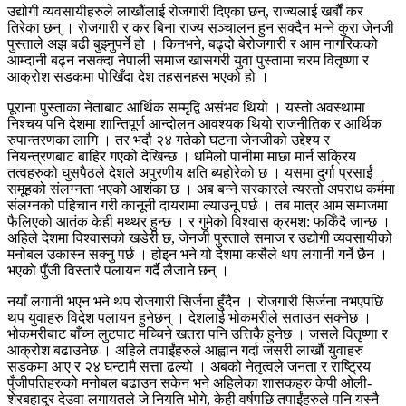
उद्योगी व्यवसायीहरुले लाखौंलाई रोजगारी दिएका छन्, राज्यलाई खर्बौं कर
तिरेका छन् । रोजगारी र कर बिना राज्य सञ्चालन हुन सक्दैन भन्ने कुरा जेनजी
पुस्ताले अझ बढी बुझ्नुपर्ने हो । किनभने, बढ्दो बेरोजगारी र आम नागरिकको
आम्दानी बढ्न नसक्दा नेपाली समाज खासगरी युवा पुस्तामा चरम वितृष्णा र
आक्रोश सडकमा पोखिँदा देश तहसनहस भएको हो ।
पूराना पुस्ताका नेताबाट आर्थिक सम्मृद्वि असंभव थियो । यस्तो अवस्थामा
निश्चय पनि देशमा शान्तिपूर्ण आन्दोलन आवश्यक थियो राजनीतिक र आर्थिक
रुपान्तरणका लागि । तर भदौ २४ गतेको घटना जेनजीको उद्देश्य र
नियन्त्रणबाट बाहिर गएको देखिन्छ । धमिलो पानीमा माछा मार्न सक्रिय
तत्वहरुको घुसपैठले देशले अपुरणीय क्षति ब्यहोरेको छ । यसमा दुर्गा प्रसाईं
समूहको संलग्नता भएको आशंका छ । अब बन्ने सरकारले त्यस्तो अपराध कर्ममा
संलग्नको पहिचान गरी कानूनी दायरामा ल्याउनू पर्छ । तब मात्र आम समाजमा
फैलिएको आतंक केही मथ्थर हुन्छ । र गुमेको विश्वास क्रमश: फर्किँदै जान्छ ।
अहिले देशमा विश्वासको खडेरी छ, जेनजी पुस्ताले समाज र उद्योगी व्यवसायीको
मनोबल उकास्न सक्नु पर्छ । होइन भने यो देशमा कसैले थप लगानी गर्ने छैन ।
भएको पुँजी विस्तारै पलायन गर्दै लैजाने छन् ।
नयाँ लगानी भएन भने थप रोजगारी सिर्जना हुँदैन । रोजगारी सिर्जना नभएपछि
थप युवाहरु विदेश पलायन हुनेछन् । देशलाई भोकमरीले सताउन सक्नेछ ।
भोकमरीबाट बाँच्न लुटपाट मच्चिने खतरा पनि उत्तिकै हुनेछ । जसले वितृष्णा र
आक्रोश बढाउनेछ । अहिले तपाईंहरुले आह्वान गर्दा जसरी लाखौं युवाहरु
सडकमा आए र २४ घन्टामै सत्ता ढल्यो । अबको नेतृत्वले जनता र राष्ट्रिय
पुँजीपतिहरुको मनोबल बढाउन सकेन भने अहिलेका शासकहरु केपी ओली-
शेरबहादुर देउवा लगायतले जे नियति भोगे, केही वर्षपछि तपाईंहरुले पनि यस्नै