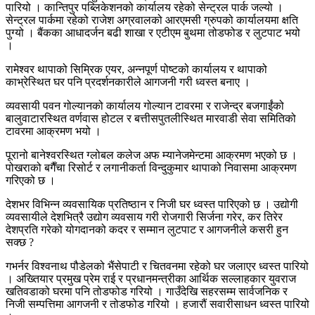
पारियो । कान्तिपुर पब्लिकेशनको कार्यालय रहेको सेन्ट्रल पार्क जल्यो ।
सेन्ट्रल पार्कमा रहेको राजेश अग्रवालको आरएमसी ग्रुपको कार्यालयमा क्षति
पुग्यो । बैंकका आधादर्जन बढी शाखा र एटीएम बुथमा तोडफोड र लुटपाट भयो
।
रामेश्वर थापाको सिम्रिक एयर, अन्नपूर्ण पोष्टको कार्यालय र थापाको
काभ्रेस्थित घर पनि प्रदर्शनकारीले आगजनी गरी ध्वस्त बनाए ।
व्यवसायी पवन गोल्यानको कार्यालय गोल्यान टावरमा र राजेन्द्र बजगाईंको
बालुवाटारस्थित वर्णवास होटल र बत्तीसपुतलीस्थित मारवाडी सेवा समितिको
टावरमा आक्रमण भयो ।
पूरानो बानेश्वरस्थित ग्लोबल कलेज अफ म्यानेजमेन्टमा आक्रमण भएको छ ।
पोखराको बगैँचा रिसोर्ट र लगानीकर्ता विन्दुकुमार थापाको निवासमा आक्रमण
गरिएको छ ।
देशभर विभिन्न व्यवसायिक प्रतिष्ठान र निजी घर ध्वस्त पारिएको छ । उद्योगी
व्यवसायीले देशभित्रै उद्योग व्यवसाय गरी रोजगारी सिर्जना गरेर, कर तिरेर
देशप्रति गरेको योगदानको कदर र सम्मान लुटपाट र आगजनीले कसरी हुन
सक्छ ?
गभर्नर विश्वनाथ पौडेलको भैंसेपाटी र चितवनमा रहेको घर जलाएर ध्वस्त पारियो
। अख्तियार प्रमुख प्रेम राई र प्रधानमन्त्रीका आर्थिक सल्लाहकार युवराज
खतिवडाको घरमा पनि तोडफोड गरियो । गाउँदेखि सहरसम्म सार्वजनिक र
निजी सम्पत्तिमा आगजनी र तोडफोड गरियो । हजारौं सवारीसाधन ध्वस्त पारियो