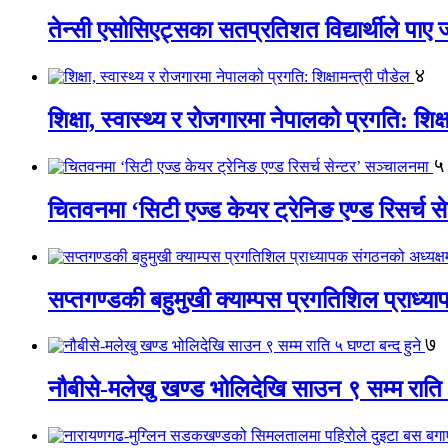
तेन्सी एसोसिएट्सका सतप्रतिशत विद्यार्थीले पा
४
शिक्षा, स्वास्थ्य र रोजगारमा नेपालको प्रगति: शिक्ष
५
चितवनमा ‘सिटी एज्ड केयर ट्रेनिङ एण्ड रिसर्च स
सप्तगण्डकी बहुमुखी क्याम्पस प्रगतिशिल प्राध्
७
नौबीसे-मलेखु खण्ड भोलिदेखि साउन ९ सम्म राति ५