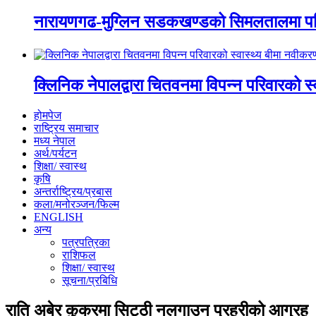
नारायणगढ-मुग्लिन सडकखण्डको सिमलतालमा पह
क्लिनिक नेपालद्वारा चितवनमा विपन्न परिवारको स
होमपेज
राष्ट्रिय समाचार
मध्य नेपाल
अर्थ/पर्यटन
शिक्षा/ स्वास्थ
कृषि
अन्तर्राष्ट्रिय/प्रबास
कला/मनोरञ्जन/फिल्म
ENGLISH
अन्य
पत्रपत्रिका
राशिफल
शिक्षा/ स्वास्थ
सूचना/प्रबिधि
राति अबेर कुकरमा सिट्ठी नलगाउन प्रहरीको आग्रह