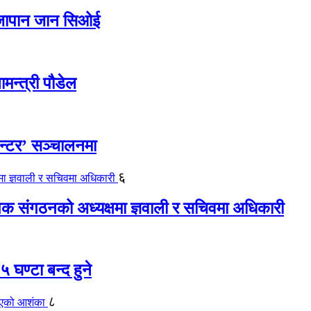
ए जापान जान सिओई
ामन्त्री पौडेल
ेन्टर’ सञ्चालनमा
६
यापक संगठनको अध्यक्षमा ज्ञवाली र सचिवमा अधिकारी
 घण्टा बन्द हुने
८