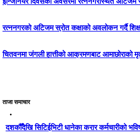
इन्जिनियर दिवसको अवसरमा रत्ननगरस्थित अटिजम स्र
रत्ननगरको अटिजम स्रोत कक्षाको अवलोकन गर्दै शिक्षा
चितवनमा जंगली हात्तीको आक्रमणबाट आमाछोराको मृत्
ताजा समाचार
दशकौँदेखि सिटिईभिटी धानेका करार कर्मचारीको भविष्य 