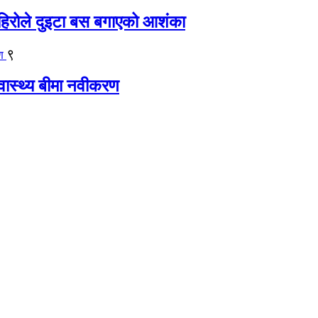
िरोले दुइटा बस बगाएको आशंका
९
्वास्थ्य बीमा नवीकरण