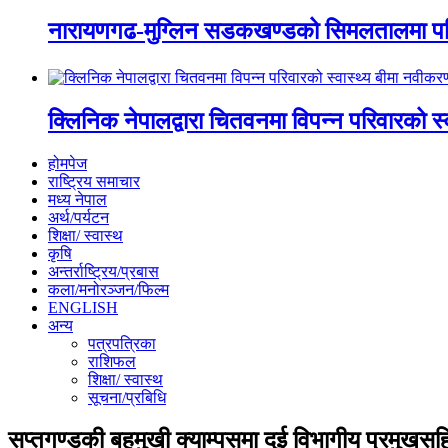
नारायणगढ-मुग्लिन सडकखण्डको सिमलतालमा पह
क्लिनिक नेपालद्वारा चितवनमा विपन्न परिवारको स
होमपेज
राष्ट्रिय समाचार
मध्य नेपाल
अर्थ/पर्यटन
शिक्षा/ स्वास्थ
कृषि
अन्तर्राष्ट्रिय/प्रबास
कला/मनोरञ्जन/फिल्म
ENGLISH
अन्य
पत्रपत्रिका
राशिफल
शिक्षा/ स्वास्थ
सूचना/प्रबिधि
सप्तगण्डकी बहुमुखी क्याम्पसमा दुई विभागीय प्रमुखस