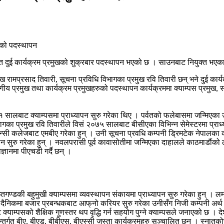
ित दुई कार्यक्रम प्रमुखको शुक्रबार पदस्थापन भएको छ । साउनबाट नियुक्त भएक
रामप्रसाद तिवारी, सूचना प्रविधि विभागका प्रमुख रवि तिवारी छन् भने दुई कार्य
ीय प्रमुख तथा कार्यक्रम प्रमुखहरुको पदस्थापन कार्यक्रममा क्याम्पस प्रमुख, 
सालबाट क्याम्पसमा प्राध्यापन सुरु गरेका थिए । पर्वतको फलेबासमा जन्मिएका उ
ि विभागका प्रमुख रवि तिवारीले विसं २०७५ सालबाट बीसीएका विभिन्न सेमेस्टरमा प
न्सी कलेजबाट एमबीए गरेका हुन् । उनी सूचना प्रवधि कम्पनी ड्रिमटेक नेपालका का
सुरु गरेका हुन् । नवलपरासी पूर्व कावासोतीमा जन्मिएका दाहालले काठमाडौंको लर्
्ञानमा पीएचडी गर्दै छन् ।
्तगण्डकी बहुमुखी क्याम्पसमा व्यवस्थापन संकायमा प्राध्यापन सुरु गरेका हुन् । 
 दैनिकमा बजार प्रबन्धकबाट आफ्‌नो करियर सुरु गरेका उनीसँग निजी कम्पनी अर्थ 
 क्याम्पसको शैक्षिक गुणस्तर थप वृद्धि गर्न सहयोग पुग्ने क्याम्पसले जनाएको छ ।
न्तर्गत बीए, बीएड, बीबीएस, बीएस्सी जस्ता कार्यक्रमहरु सञ्चालित छन् । स्नात