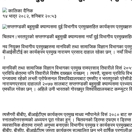
कालिका दैनिक
१४ भाद्र २०८२, शनिबार २०:५३
चितवन।भरतपुरको सप्तगण्डकी बहुमुखी क्याम्पसमा नयाँ दुई विभागीय प्रमुखसह
नव नियुक्त विभागीय प्रमुखहरुमा मानविकी तथा सामाजिक विज्ञान विभागका प्रमुख 
बीआईसीटीई का कार्यक्रम प्रमुख नारायण प्रसाद दाहाल रहेका छन् । नयाँ विभाग
।
मानविकी तथा सामाजिक विज्ञान विभागका प्रमुख रामप्रसाद तिवारीले विसं २०५१ 
प्रविधि क्षेत्रमा पनि तिवारीले विशेष दख्खल राख्छन् । त्यस्तै, सूचना प्रविध
पन्जावमा रहेको लभ्ली प्रोफेसनल विश्वविद्यालयबाट एमसीए र भरतपुरको प्रेसीडे
नारायणप्रसाद दाहालले २०७७ सालबाट सप्तगण्डकी बहुमुखी क्याम्पसमा प्रध्यापन 
एमफील गरेका छन् । अहिले उनी भारतको गोरखपुर विश्वविद्यालयबाट कम्प्युटर विज
त्यसैगरी बीबीए, बीआईटीएम कार्यक्रम प्रमुख माधव न्यौपानेले विसं २०८० बाट सप
स्नातकोत्तरसम्मको अध्ययन पूरा गरेका हुन् । चितवनको ड्रिम्स एफएम र ड्रिम्स
व्यवसायिक क्षेत्रमा राम्रो अनुभव बनाएका विभागीय प्रमुख र कार्यक्रम प्रमुखबाट
बीबीए, बीसीए, बीआईटीएम जस्ता कार्यक्रम सञ्चालित छन् भने वार्षिक प्रणालीअ