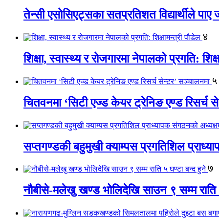
तेन्सी एसोसिएट्सका सतप्रतिशत विद्यार्थीले पा
४
शिक्षा, स्वास्थ्य र रोजगारमा नेपालको प्रगति: शिक्ष
५
चितवनमा ‘सिटी एज्ड केयर ट्रेनिङ एण्ड रिसर्च स
सप्तगण्डकी बहुमुखी क्याम्पस प्रगतिशिल प्राध्
७
नौबीसे-मलेखु खण्ड भोलिदेखि साउन ९ सम्म राति ५