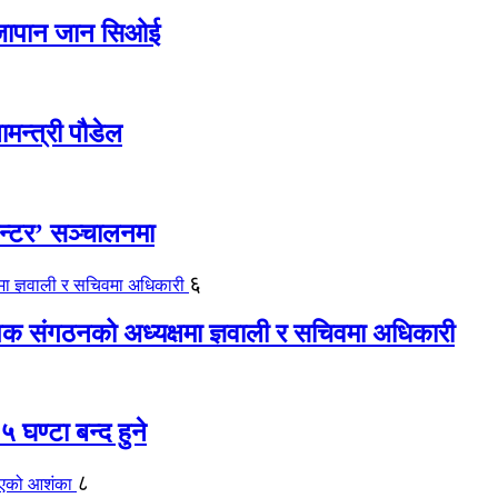
ए जापान जान सिओई
ामन्त्री पौडेल
ेन्टर’ सञ्चालनमा
६
यापक संगठनको अध्यक्षमा ज्ञवाली र सचिवमा अधिकारी
 घण्टा बन्द हुने
८