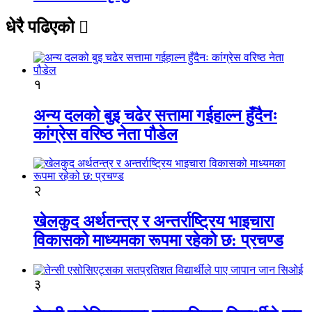
धेरै पढिएको
१
अन्य दलको बुइ चढेर सत्तामा गईहाल्न हुँदैनः
कांग्रेस वरिष्ठ नेता पौडेल
२
खेलकुद अर्थतन्त्र र अन्तर्राष्ट्रिय भाइचारा
विकासको माध्यमका रूपमा रहेको छ: प्रचण्ड
३