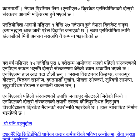
काठमाडौँ । नेपाल प्रिमियर लिग ९एनपीएल० क्रिकेट प्रतियोगिताको दोस्रो
संस्करण आगामी मङ्सिरमा हुने भएको छ ।
प्रतियोगिता आगामी मङ्सिर १ देखि २७ गतेसम्म हुने नेपाल क्रिकेट सङ्घ
(क्यान)द्वारा आज जारी प्रेस विज्ञप्ति जनाएको छ । उक्त प्रतियोगिता लागि
खेलाडीको मिनी अक्सन यसअघि नै सम्पन्न भइसकेको छ ।
गत वर्ष मङ्सिर १५ गतेदेखि पुस ६ गतेसम्म आयोजना भएको पहिलो संस्करणको
एनपिएल सफल भएसँगै दोस्रो संस्करणमा धेरैको ध्यान आकर्षित भएको छ ।
एनपिएलमा हाल आठ वटा टोली छन् । जसमा विराटनगर किङ्ग्स, जनकपुर
बोल्टस्, चितवन राइनोज, काठमाडौँ गुर्खान, पोखरा एभेञ्जर्स, लुम्बिनी लायन्स,
सुदुरपश्चिम रोयल्स र कर्णाली याक्स छन् ।
एनपिएलको पहिलो संस्करणको उपाधि जनकपुर बोल्टस्ले जितेको थियो ।
एनपिएलको दोस्रो संस्करणको तयारी स्वरुप कीर्तिपुरस्थित त्रिभुवन
विश्वविद्यालय क्रिकेट मैदानको स्तरोन्नति भइरहेको छ । हाल प्याराफिट निर्माण
भइरहेको छ ।
यो पनि पढ्नुहोस
दशकौँदेखि सिटिईभिटी धानेका करार कर्मचारीको भविष्य अन्योलमा, सेवा सुरक्षा
माग्दै आन्दोलन