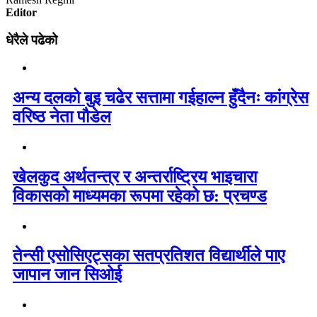
Editor
धेरैले पढेको
अन्य दलको बुइ चढेर सत्तामा गईहाल्न हुँदैनः कांग्रेस
वरिष्ठ नेता पौडेल
खेलकुद अर्थतन्त्र र अन्तर्राष्ट्रिय भाइचारा
विकासको माध्यमका रूपमा रहेको छ: प्रचण्ड
तेन्सी एसोसिएट्सका सतप्रतिशत विद्यार्थीले पाए
जापान जान सिओई