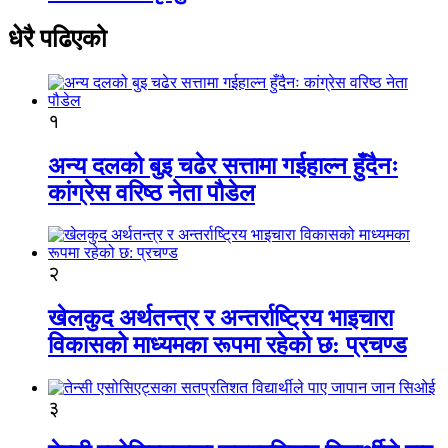
धेरै पढिएको
१
अन्य दलको बुइ चढेर सत्तामा गईहाल्न हुँदैनः
कांग्रेस वरिष्ठ नेता पौडेल
२
खेलकुद अर्थतन्त्र र अन्तर्राष्ट्रिय भाइचारा
विकासको माध्यमका रूपमा रहेको छ: प्रचण्ड
३