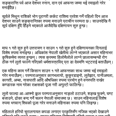
सङ्क्रान्ति पर्व आज देशभर स्नान, दान एवं आफन्त जम्मा भई रमाइलो गरेर
मनाइँदैछ।
सूर्यले मिथुन राशिको भोग पूरागरी कर्कट राशिमा प्रवेश गर्ने पहिलो दिन आज
देशभर साउने सङ्क्रान्तिका रुपमा मनाउने प्राचीन परम्परा छ। साउनदेखि नै
सूर्य दक्षिण हुँदै हिँड्ने भएकाले आजैदेखि दक्षिणायन सुरु हुन्छ।
माघ १ गते सुरु हुने उत्तरायण र साउन १ गते सुरु हुने दक्षिणायनका दिनलाई
विशेष रुपमा मनाइन्छ। अधिकांश नेपाली खेतीमा लाग्ने भएकाले असार महिनाभर
कृषिकर्ममा व्यस्त हुन्छन्। त्यस क्रममा हिलोमैलोले लाग्ने छालासम्बन्धी रोग
ठीक गर्न लुतो फाल्ने गरिएको धर्मशास्त्रविद् प्रा डा देवमणि भट्टराई बताउँछन्।
एक महिना काम गर्ने किसान साउन १ गते आफन्तका साथ जम्मा भई रमाइलो
गरेर मनाउँछन्। परम्पराअनुसार कागभलायो, कुकुरडाइनो, लुतेझार, पानीअमला,
कागती, अम्बा, नासपाती आदि औषधिका रुपमा प्रयोग हुने वनस्पति राखेर
कण्डारक नाम गरेका राक्षसको पूजा गरी अगुल्टो फालिन्छ।
लुतो फाल्दा आ–आफ्नो कूल परम्पराअनुसार नाङ्लो ठटाउने, शङ्ख फुक्ने, घण्ट
बजाउने, ढोका बन्द गर्ने चलन नेपाली समाजमा छ। साउन महिनालाई विशेष
रुपमा भगवान् शिवको पूजा गरेर मनाउने महिनाका रुपमा पनि लिइन्छ।
महिलाले हरियो चुरालगायत कपडा लगाएर प्रकृतिसँग नजिक भएको देखाउने