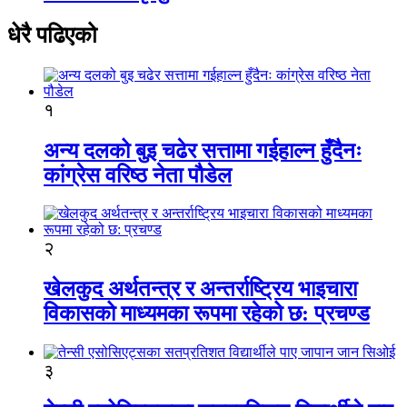
धेरै पढिएको
१
अन्य दलको बुइ चढेर सत्तामा गईहाल्न हुँदैनः
कांग्रेस वरिष्ठ नेता पौडेल
२
खेलकुद अर्थतन्त्र र अन्तर्राष्ट्रिय भाइचारा
विकासको माध्यमका रूपमा रहेको छ: प्रचण्ड
३