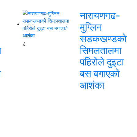
नारायणगढ-
मुग्लिन
सडकखण्डको
८
ि
सिमलतालमा
पहिरोले दुइटा
ि
बस बगाएको
आशंका