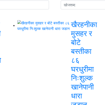
खैरहनीका
ी
मुसहर र
बोटे
बस्तीका
ो
८६
घरधुरीमा
निःशुल्क
खानेपानी
धारा
जडान