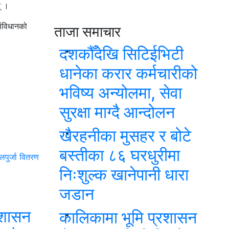
् ।
संविधानको
ताजा समाचार
दशकौँदेखि सिटिईभिटी
धानेका करार कर्मचारीको
भविष्य अन्योलमा, सेवा
सुरक्षा माग्दै आन्दोलन
खैरहनीका मुसहर र बोटे
बस्तीका ८६ घरधुरीमा
लपुर्जा वितरण
निःशुल्क खानेपानी धारा
जडान
रशासन
कालिकामा भूमि प्रशासन