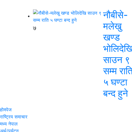
नौबीसे-
मलेखु
७
खण्ड
भोलिदेख
साउन ९
सम्म रात
५ घण्टा
बन्द हुने
होमपेज
राष्ट्रिय समाचार
मध्य नेपाल
अर्थ/पर्यटन