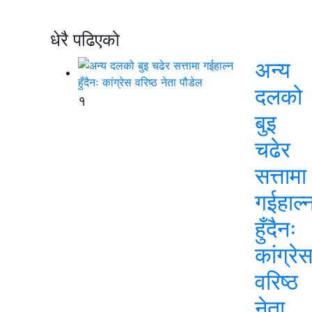
धेरै पढिएको
अन्य
दलको
१
बुइ
चढेर
सत्तामा
गईहाल्
हुँदैनः
कांग्रे
वरिष्ठ
नेता