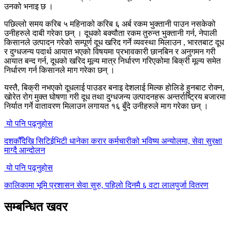
उनको भनाइ छ ।
पछिल्लो समय करिब ५ महिनाको करिब ६ अर्ब रकम भुक्तानी पाउन नसकेको
उनीहरुले दाबी गरेका छन् । दूधको बक्यौता रकम तुरुन्त भुक्तानी गर्न, नेपाली
किसानले उत्पादन गरेको सम्पूर्ण दूध खरिद गर्ने व्यवस्था मिलाउन , भारतबाट दूध
र दुग्धजन्य पदार्थ आयात भएको विषयमा प्रभावकारी छानबिन र अनुगमन गरी
आयात बन्द गर्न, दूधको खरिद मूल्य मात्र निर्धारण गरिएकोमा बिक्री मूल्य समेत
निर्धारण गर्न किसानले माग गरेका छन् ।
यस्तै, बिक्री नभएको दूधलाई पाउडर बनाइ देशलाई मिल्क होलिडे हुनबाट रोक्न,
खोरेत रोग मुक्त घोषणा गरी दूध तथा दुग्धजन्य उत्पादनहरू अन्तर्राष्ट्रिय बजारमा
निर्यात गर्ने वातावरण मिलाउन लगायत १६ बुँदे उनीहरुले माग गरेका छन् ।
यो पनि पढ्नुहोस
दशकौँदेखि सिटिईभिटी धानेका करार कर्मचारीको भविष्य अन्योलमा, सेवा सुरक्षा
माग्दै आन्दोलन
यो पनि पढ्नुहोस
कालिकामा भूमि प्रशासन सेवा सुरु, पहिलो दिनमै ६ वटा लालपुर्जा वितरण
सम्बन्धित खवर