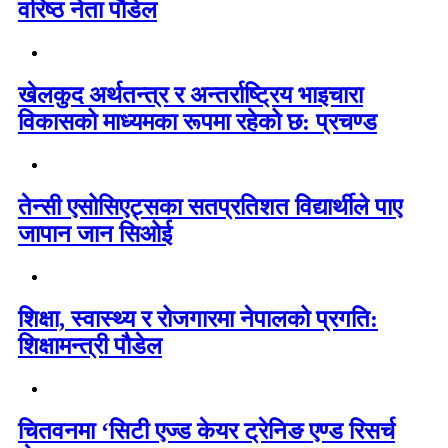
वरिष्ठ नेता पौडेल
खेलकुद अर्थतन्त्र र अन्तर्राष्ट्रिय भाइचारा
विकासको माध्यमका रूपमा रहेको छ: प्रचण्ड
तेन्सी एसोसिएट्सका सतप्रतिशत विद्यार्थीले पाए
जापान जान सिओई
शिक्षा, स्वास्थ्य र रोजगारमा नेपालको प्रगति:
शिक्षामन्त्री पौडेल
चितवनमा ‘सिटी एज्ड केयर ट्रेनिङ एण्ड रिसर्च