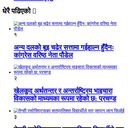
धेरै पढिएको
१
अन्य दलको बुइ चढेर सत्तामा गईहाल्न हुँदैनः
कांग्रेस वरिष्ठ नेता पौडेल
२
खेलकुद अर्थतन्त्र र अन्तर्राष्ट्रिय भाइचारा
विकासको माध्यमका रूपमा रहेको छ: प्रचण्ड
३