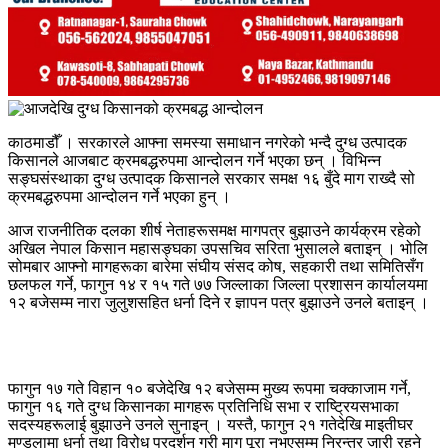
काठमाडौँ । सरकारले आफ्ना समस्या समाधान नगरेको भन्दै दुग्ध उत्पादक
किसानले आजबाट क्रमबद्धरुपमा आन्दोलन गर्ने भएका छन् । विभिन्न
सङ्घसंस्थाका दुग्ध उत्पादक किसानले सरकार समक्ष १६ बुँदे माग राख्दै सो
क्रमबद्धरुपमा आन्दोलन गर्ने भएका हुन् ।
आज राजनीतिक दलका शीर्ष नेताहरूसमक्ष मागपत्र बुझाउने कार्यक्रम रहेको
अखिल नेपाल किसान महासङ्घका उपसचिव सरिता भुसालले बताइन् । भोलि
सोमबार आफ्नो मागहरूका बारेमा संघीय संसद कोष, सहकारी तथा समितिसँग
छलफल गर्ने, फागुन १४ र १५ गते ७७ जिल्लाका जिल्ला प्रशासन कार्यालयमा
१२ बजेसम्म नारा जुलुशसहित धर्ना दिने र ज्ञापन पत्र बुझाउने उनले बताइन् ।
फागुन १७ गते विहान १० बजेदेखि १२ बजेसम्म मुख्य रूपमा चक्काजाम गर्ने,
फागुन १६ गते दुग्ध किसानका मागहरू प्रतिनिधि सभा र राष्ट्रियसभाका
सदस्यहरूलाई बुझाउने उनले सुनाइन् । यस्तै, फागुन २१ गतेदेखि माइतीघर
मण्डलामा धर्ना तथा विरोध प्रदर्शन गरी माग पूरा नभएसम्म निरन्तर जारी रहने