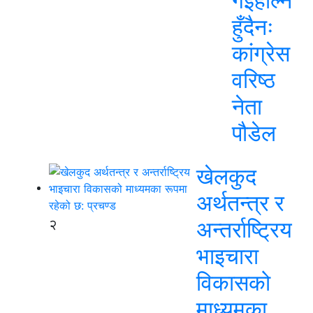
गईहाल्न
हुँदैनः
कांग्रेस
वरिष्ठ
नेता
पौडेल
खेलकुद
अर्थतन्त्र र
२
अन्तर्राष्ट्रिय
भाइचारा
विकासको
माध्यमका