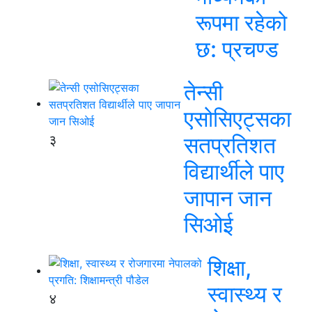
रूपमा रहेको
छ: प्रचण्ड
तेन्सी
एसोसिएट्सका
३
सतप्रतिशत
विद्यार्थीले पाए
जापान जान
सिओई
शिक्षा,
स्वास्थ्य र
४