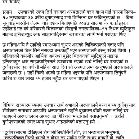
इलाम । उपचारको रकम तिर्न नसक्दा अस्पतालमै बस्न बाध्य माई नगरपालिका–
१० लुम्बाकका ६४ वर्षीय दुर्गाप्रसाद शर्मा तिम्सिना घर फर्किनुभएको छ । बिना
सुनुवाइ भारतीय जेलमा चार दशक बिताएपछि २०७७ सालमा घर फर्काइएका
उहाँलाई गत वर्ष परिवारले चितवनको खैरहनी नगरपालिका–११ स्थित ब्युटिफुल
माइन्ड इन्स्टिच्युट अफ साइक्याट्रिनमा उपचारका लागि भर्ना गराएका थिए ।
छ महिनाअघि नै उहाँको स्वास्थ्यमा सुधार आएको चिकित्सकले बताए पनि
अस्पतालको बिल तिर्न नसक्दा बन्धकझैँ भएर अस्पतालमै बस्नु परेको थियो ।
परिवारको कमजोर आर्थिक अवस्था बुझेर चितवनको ब्युटिफुल माइन्ड
इन्स्टिच्युट अफ साइक्याट्रिनले उपचारमा भएको खर्च नलिई घर पठाएको छ ।
दुर्गाप्रसाद एक वर्ष नौ महिना सात दिन सो अस्पतालमा रहनुभएको अस्पतालले
जनाएको छ । उहाँ निको भएको छ महिना भइसके पनि अस्पतालमा तिर्नुपर्ने
करिब रु चार लाख १५ हजार नहुँदा घर जान पाएको थिएन ।
विभिन्न सञ्चारमाध्यममा उपचार खर्च अभावले अस्पतालमै बस्न बाध्य दुर्गाप्रसाद
शीर्षकमा समाचार आएपछि अस्पतालले उहाँले बुझाउन बाँकी रकम नलिई घर
पठाएको अस्पतालका अध्यक्ष डा गिरिराज भन्टानाले बताउनुभयो । उहाँले
दुर्गाप्रसादको स्वास्थ्यमा सुधार आइसकेको बताउनुभयो ।
“दुर्गाप्रसादमा देखिएको रोग सिजिफोर्नियाँ हो”, डा भन्टानाले भन्नुभयो,
“शत्प्रतिशत निको भएको त होइन तर उहाँमा जति सुधार हुनुपर्ने हो, त्यति