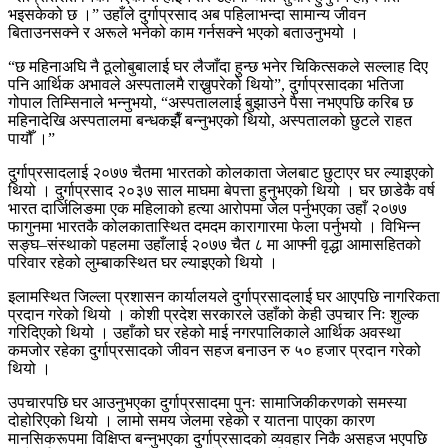
भइसकेको छ ।” उहाँले दुर्गाप्रसाद अब पहिलाभन्दा सामान्य जीवन
बिताउनसक्ने र अरूले भनेको काम गर्नसक्ने भएको बताउनुभयो ।
“छ महिनाअघि नै ठूलोबुबालाई घर लैजाँदा हुन्छ भनेर चिकित्सकले सल्लाह दिए
पनि आर्थिक अभावले अस्पतालमै राख्नुपरेको थियो”, दुर्गाप्रसादका भतिजा
गोपाल तिम्सिनाले भन्नुभयो, “अस्पताललाई बुझाउने पैसा नभएपछि करिब छ
महिनादेखि अस्पतालमा बन्धकझैँ बन्नुभएको थियो, अस्पतालको छुटले राहत
पायौँ ।”
दुर्गाप्रसादलाई २०७७ चैतमा भारतको कोलकाता जेलबाट छुटाएर घर ल्याइएको
थियो । दुर्गाप्रसाद २०३७ साल माघमा बेपत्ता हुनुभएको थियो । घर छाडेकै वर्ष
भारत दार्जिलिङमा एक महिलाको हत्या आरोपमा जेल पर्नुभएका उहाँ २०७७
फागुनमा भारतकै कोलकातास्थित दमदम कारागारमा फेला पर्नुभयो । विभिन्न
सङ्घ–संस्थाको पहलमा उहाँलाई २०७७ चैत ८ मा आफ्नी वृद्धा आमासहितको
परिवार रहेको लुम्बाकस्थित घर ल्याइएको थियो ।
इलामस्थित जिल्ला प्रशासन कार्यालयले दुर्गाप्रसादलाई घर आएपछि नागरिकता
प्रदान गरेको थियो । कोशी प्रदेश सरकारले उहाँको केही उपचार निः शुल्क
गरिदिएको थियो । उहाँको घर रहेको माई नगरपालिकाले आर्थिक अवस्था
कमजोर रहेका दुर्गाप्रसादको जीवन सहज बनाउन रु ५० हजार प्रदान गरेको
थियो ।
उपचारपछि घर आउनुभएका दुर्गाप्रसादमा पुनः सामाजिकीकरणको समस्या
दोहोरिएको थियो । लामो समय जेलमा रहेको र यातना पाएका कारण
मानसिकरूपमा विक्षिप्त बन्नुभएका दुर्गाप्रसादको व्यवहार निकै असहज भएपछि