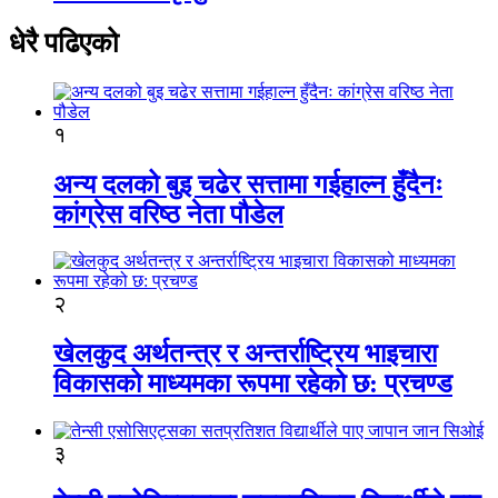
धेरै पढिएको
१
अन्य दलको बुइ चढेर सत्तामा गईहाल्न हुँदैनः
कांग्रेस वरिष्ठ नेता पौडेल
२
खेलकुद अर्थतन्त्र र अन्तर्राष्ट्रिय भाइचारा
विकासको माध्यमका रूपमा रहेको छ: प्रचण्ड
३