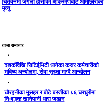
चितवनमा जंगली हात्तीको आक्रमणबाट आमाछोराको
मृत्यु
ताजा समाचार
दशकौँदेखि सिटिईभिटी धानेका करार कर्मचारीको
भविष्य अन्योलमा, सेवा सुरक्षा माग्दै आन्दोलन
खैरहनीका मुसहर र बोटे बस्तीका ८६ घरधुरीमा
निःशुल्क खानेपानी धारा जडान