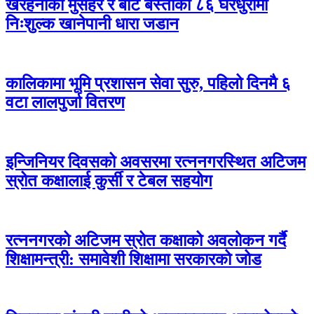
खैरहनीका मुसहर र बोटे बस्तीका ८६ घरधुरीमा
निःशुल्क खानेपानी धारा जडान
कालिकामा भूमि प्रशासन सेवा सुरु, पहिलो दिनमै ६
वटा लालपुर्जा वितरण
इन्जिनियर दिवसको अवसरमा रत्ननगरस्थित अटिजम
स्रोत कक्षालाई कुर्सी र टेबल सहयोग
रत्ननगरको अटिजम स्रोत कक्षाको अवलोकन गर्दै
शिक्षामन्त्री: समावेशी शिक्षामा सरकारको जोड