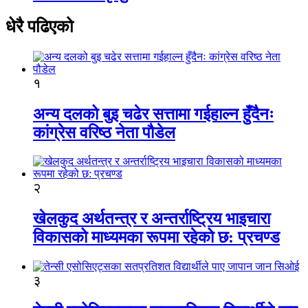
धेरै पढिएको
१
अन्य दलको बुइ चढेर सत्तामा गईहाल्न हुँदैनः
कांग्रेस वरिष्ठ नेता पौडेल
२
खेलकुद अर्थतन्त्र र अन्तर्राष्ट्रिय भाइचारा
विकासको माध्यमका रूपमा रहेको छ: प्रचण्ड
३