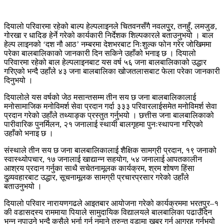
दियालो परिवारमा रहेको बाल्प हेल्पलाइनले चितवनसँगै नवलपुुर, तनहुँ, लमजुङ,
गोरखा र धादिङ हेर्ने गरेको कार्यकारी निर्देशक शिल्पकारले बताउनुभयो । बाल
हेल्प लाइनको ‘दश नौ आठ’ नम्बरमा देशभरबाट निःशुल्क फोन गरेर जोखिममा
परेका बालबालिकाको जानकारी दिन सकिने उहाँको भनाइ छ । दियालो
परिवारमा रहेको बाल हेल्पलाइनबाट यस वर्ष ५६ जना बालबालिकाको उद्धार
गरिएको भन्दै उहाँले ४३ जना बालबालिका खोजतलासबाट फेला परेका जानकारी
दिनुभयो ।
दियालोले यस वर्षको जेठ मसान्तसम्म तीन सय छ जना बालबालिकालाई
मनोसामाजिक मनोविमर्श सेवा प्रदान गर्दा ३३३ परिवारलाईसमेत मनोविमर्श सेवा
प्रदान गरेको उहाँले तथ्याङ्क प्रस्तुत गर्नुभयो । छत्तीस जना बालबालिकाको
पारीवारिक पुनर्मिलन, २१ जनालाई स्थायी बालगृहमा पुनःस्थापना गरिएको
उहाँको भनाइ छ ।
संस्थाले तीन सय छ जना बालबालिकालाई शैक्षिक सामग्री प्रदान, १९ जनाको
स्वास्थ्योपचार, १७ जनालाई खाद्यान्न सहयोग, ५४ जनालाई आपतकालीन
आश्रय प्रदान गर्नुका साथै सचेतनामूलक कार्यक्रम, श्रम शोषण हिंसा
दुव्र्यवहारबाट उद्धार, सूचनामूलक सामग्री प्रचारप्रसार गरेको उहाँले
बताउनुभयो ।
दियालो परिवार नारायणगढले आइतबार आयोजना गरेको कार्यक्रममा भरतपुर–१
की वडासदस्य राममाया पियाले सामुदायिक विद्यालयले बालबालिका पढाउँदिन
भन्न नपाउने भन्दै कसैले भर्ना गर्न नमाने तुरुन्त वडामा खबर गर्न आग्रह गर्नुभयो