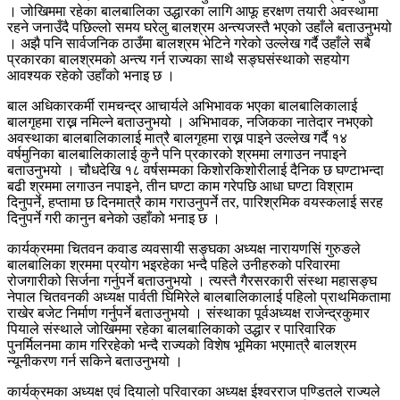
। जोखिममा रहेका बालबालिका उद्धारका लागि आफू हरक्षण तयारी अवस्थामा
रहने जनाउँदै पछिल्लो समय घरेलु बालश्रम अन्त्यजस्तै भएको उहाँले बताउनुभयो
। अझै पनि सार्वजनिक ठाउँमा बालश्रम भेटिने गरेको उल्लेख गर्दै उहाँले सबै
प्रकारका बालश्रमको अन्त्य गर्न राज्यका साथै सङ्घसंस्थाको सहयोग
आवश्यक रहेको उहाँको भनाइ छ ।
बाल अधिकारकर्मी रामचन्द्र आचार्यले अभिभावक भएका बालबालिकालाई
बालगृहमा राख्न नमिल्ने बताउनुभयो । अभिभावक, नजिकका नातेदार नभएको
अवस्थाका बालबालिकालाई मात्रै बालगृहमा राख्न पाइने उल्लेख गर्दै १४
वर्षमुनिका बालबालिकालाई कुनै पनि प्रकारको श्रममा लगाउन नपाइने
बताउनुभयो । चौधदेखि १८ वर्षसम्मका किशोरकिशोरीलाई दैनिक छ घण्टाभन्दा
बढी श्रममा लगाउन नपाइने, तीन घण्टा काम गरेपछि आधा घण्टा विश्राम
दिनुपर्ने, हप्तामा छ दिनमात्रै काम गराउनुपर्ने तर, पारिश्रमिक वयस्कलाई सरह
दिनुपर्ने गरी कानुन बनेको उहाँको भनाइ छ ।
कार्यक्रममा चितवन कवाड व्यवसायी सङ्घका अध्यक्ष नारायणसिं गुरुङले
बालबालिका श्रममा प्रयोग भइरहेका भन्दै पहिले उनीहरुको परिवारमा
रोजगारीको सिर्जना गर्नुपर्ने बताउनुभयो । त्यस्तै गैरसरकारी संस्था महासङ्घ
नेपाल चितवनकी अध्यक्ष पार्वती घिमिरेले बालबालिकालाई पहिलो प्राथमिकतामा
राखेर बजेट निर्माण गर्नुपर्ने बताउनुभयो । संस्थाका पूर्वअध्यक्ष राजेन्द्रकुमार
पियाले संस्थाले जोखिममा रहेका बालबालिकाको उद्धार र पारिवारिक
पुनर्मिलनमा काम गरिरहेको भन्दै राज्यको विशेष भूमिका भएमात्रै बालश्रम
न्यूनीकरण गर्न सकिने बताउनुभयो ।
कार्यक्रमका अध्यक्ष एवं दियालो परिवारका अध्यक्ष ईश्वरराज पण्डितले राज्यले