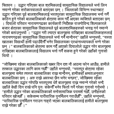
चितवन । उद्धार गरिएका बाल श्रमिकलाई सामुदायिक विद्यालयले भर्ना लिन
नमान्ने गरेका सरोकारवालाले बताएका छन् । जिल्लाको विभिन्न स्थानबाट
उद्धार गरिएका पूर्व बालश्रमिकलाई भरतपुरका सामुदायिक विद्यालयमा भर्ना गर्नै
कठिन हुने गरेको बालबालिबाको क्षेत्रमा काम गर्दै आएका व्यक्तिले बताएका छन्
। दियालो परिवार नारायणगढका कार्यकारी निर्देशक राजगोविन्द शिल्पकारले
बजार क्षेत्रका सामुदायिक विद्यालयले पूर्व बालश्रमिकहरुको भनाइ गर्न नमान्ने
गरेको बताउनुभयो । “उद्धार गरी ल्याएर बालगृहमा राखिएका बालबालिकाहरुलाई
नारायणगढका सामुदायिक विद्यालयले भर्ना गर्नै मान्दैनन्” उहाँले भन्नुभयो, “यस्ता
खालका विद्यार्थी हामी पढाउँदैनौँ भनेर विद्यालयका प्रधानाध्यापकले भन्ने गरेका
छन् ।” बालबालिकाको क्षेत्रमा काम गर्दै आएको दियालोले उद्धार गरेर बालगृहमा
राखिएका बालबालिकालाई विद्यालय भर्ना गर्नै सकस हुने गरेको उहाँको गुनासो
थियो ।
“जोखिममा रहेका बालबालिकाको खबर दिन दश नौ आठमा फोन आउँछ, हामीले
तत्काल उद्धारका लागि काम गर्छौं” उहाँले भन्नुभयो, “भरतपुर क्षेत्रमा रहेका
बालगृहमा समेत त्यस्ता बालबालिका राख्न मान्दैनन्, हामीकहाँ क्षमताअनुसार
बालबालिका छन् । अरु राख्ने अवस्था छैन भनेर भन्छन्”, जोखिममा रहेका
बालबालिका उद्धार गरेपछि भरतपुरमा धेरै बालगृहमा राख्न नमान्ने गरेको भन्दै
उहाँले केही दिन राखे पनि पुनः सकेनौँ भनेर फिर्ता गर्ने गरेका गुनासो गर्नुभयो ।
“हामीले उद्धार गरेका बालबालिकाको मनोसामाजिक परामर्श गर्छौँ, उनीहरुको
परिवार खोज्छौँ । सकेसम्म पारीवारिक पुनर्मिलन गराउँछौँ”, उहाँले भन्नुभयो,
“पारिवारिक पुनर्मिलन गराउन गाह्रो भएका बालबालिकालाई हामीले बालगृहमा
राख्ने गरेका छौँ ।”