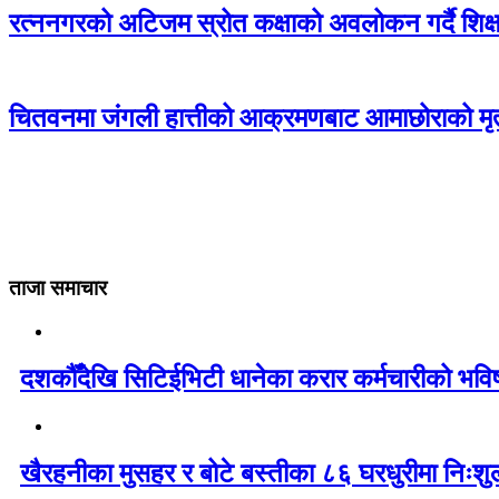
रत्ननगरको अटिजम स्रोत कक्षाको अवलोकन गर्दै शिक्षा
चितवनमा जंगली हात्तीको आक्रमणबाट आमाछोराको मृत्
ताजा समाचार
दशकौँदेखि सिटिईभिटी धानेका करार कर्मचारीको भविष्य 
खैरहनीका मुसहर र बोटे बस्तीका ८६ घरधुरीमा निःशु