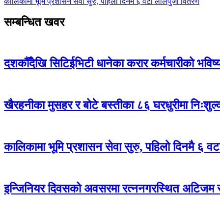
कालिकामा भूमि प्रशासन सेवा सुरु, पहिलो दिनमै ६ वटा लालपुर्जा वितरण
सम्बन्धित खवर
दशकौँदेखि सिटिईभिटी धानेका करार कर्मचारीको भविष्य अ
खैरहनीका मुसहर र बोटे बस्तीका ८६ घरधुरीमा निःशुल
कालिकामा भूमि प्रशासन सेवा सुरु, पहिलो दिनमै ६ वट
इन्जिनियर दिवसको अवसरमा रत्ननगरस्थित अटिजम स्र