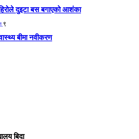
िरोले दुइटा बस बगाएको आशंका
९
्वास्थ्य बीमा नवीकरण
यालय बिदा