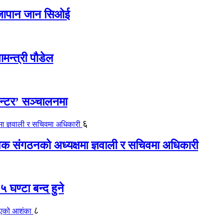
ए जापान जान सिओई
ामन्त्री पौडेल
ेन्टर’ सञ्चालनमा
६
यापक संगठनको अध्यक्षमा ज्ञवाली र सचिवमा अधिकारी
 घण्टा बन्द हुने
८