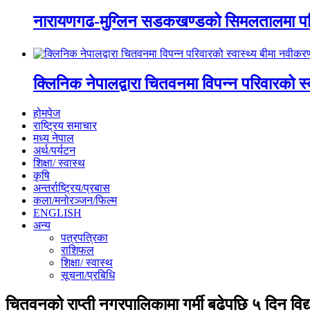
नारायणगढ-मुग्लिन सडकखण्डको सिमलतालमा पह
क्लिनिक नेपालद्वारा चितवनमा विपन्न परिवारको स
होमपेज
राष्ट्रिय समाचार
मध्य नेपाल
अर्थ/पर्यटन
शिक्षा/ स्वास्थ
कृषि
अन्तर्राष्ट्रिय/प्रबास
कला/मनोरञ्जन/फिल्म
ENGLISH
अन्य
पत्रपत्रिका
राशिफल
शिक्षा/ स्वास्थ
सूचना/प्रबिधि
चितवनको राप्ती नगरपालिकामा गर्मी बढेपछि ५ दिन विद्