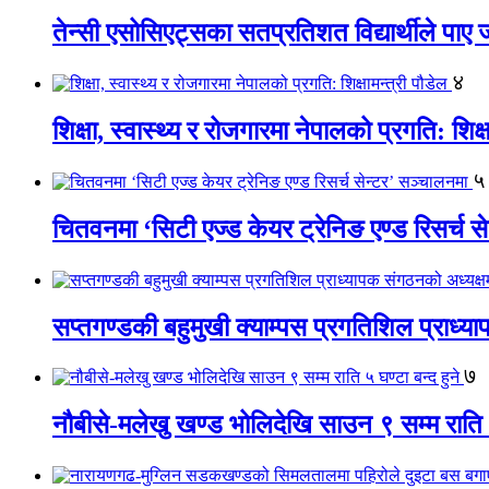
तेन्सी एसोसिएट्सका सतप्रतिशत विद्यार्थीले पा
४
शिक्षा, स्वास्थ्य र रोजगारमा नेपालको प्रगति: शिक्ष
५
चितवनमा ‘सिटी एज्ड केयर ट्रेनिङ एण्ड रिसर्च स
सप्तगण्डकी बहुमुखी क्याम्पस प्रगतिशिल प्राध्
७
नौबीसे-मलेखु खण्ड भोलिदेखि साउन ९ सम्म राति ५