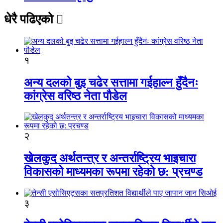
धेरै पढिएको
१
अन्य दलको बुइ चढेर सत्तामा गईहाल्न हुँदैनः
कांग्रेस वरिष्ठ नेता पौडेल
२
खेलकुद अर्थतन्त्र र अन्तर्राष्ट्रिय भाइचारा
विकासको माध्यमका रूपमा रहेको छ: प्रचण्ड
३