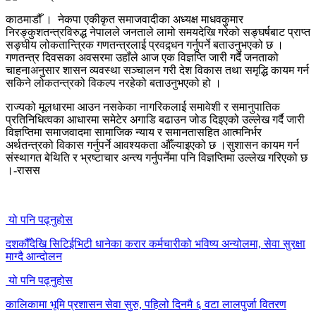
काठमाडौँ । नेकपा एकीकृत समाजवादीका अध्यक्ष माधवकुमार
निरङ्कुशतन्त्रविरुद्ध नेपालले जनताले लामो समयदेखि गरेको सङ्घर्षबाट प्राप्त
सङ्घीय लोकतान्त्रिक गणतन्त्रलाई प्रवद्र्धन गर्नुपर्ने बताउनुभएको छ ।
गणतन्त्र दिवसका अवसरमा उहाँले आज एक विज्ञप्ति जारी गर्दै जनताको
चाहनाअनुसार शासन व्यवस्था सञ्चालन गरी देश विकास तथा समृद्धि कायम गर्न
सकिने लोकतन्त्रको विकल्प नरहेको बताउनुभएको हो ।
राज्यको मूलधारमा आउन नसकेका नागरिकलाई समावेशी र समानुपातिक
प्रतिनिधित्वका आधारमा समेटेर अगाडि बढाउन जोड दिइएको उल्लेख गर्दै जारी
विज्ञप्तिमा समाजवादमा सामाजिक न्याय र समानतासहित आत्मनिर्भर
अर्थतन्त्रको विकास गर्नुपर्ने आवश्यकता औँल्याइएको छ ।सुशासन कायम गर्न
संस्थागत बेथिति र भ्रष्टाचार अन्त्य गर्नुपर्नेमा पनि विज्ञप्तिमा उल्लेख गरिएको छ
।-रासस
यो पनि पढ्नुहोस
दशकौँदेखि सिटिईभिटी धानेका करार कर्मचारीको भविष्य अन्योलमा, सेवा सुरक्षा
माग्दै आन्दोलन
यो पनि पढ्नुहोस
कालिकामा भूमि प्रशासन सेवा सुरु, पहिलो दिनमै ६ वटा लालपुर्जा वितरण