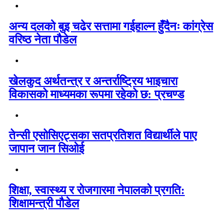
अन्य दलको बुइ चढेर सत्तामा गईहाल्न हुँदैनः कांग्रेस
वरिष्ठ नेता पौडेल
खेलकुद अर्थतन्त्र र अन्तर्राष्ट्रिय भाइचारा
विकासको माध्यमका रूपमा रहेको छ: प्रचण्ड
तेन्सी एसोसिएट्सका सतप्रतिशत विद्यार्थीले पाए
जापान जान सिओई
शिक्षा, स्वास्थ्य र रोजगारमा नेपालको प्रगति:
शिक्षामन्त्री पौडेल