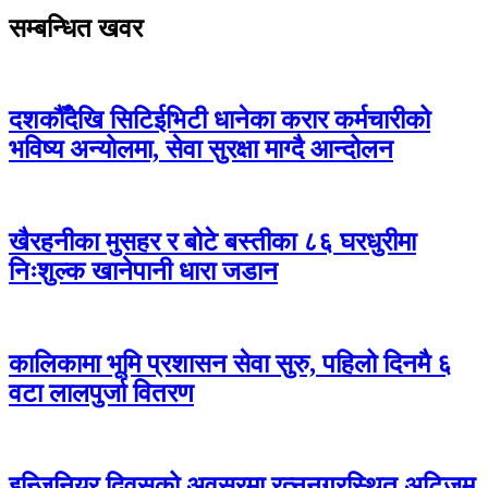
सम्बन्धित खवर
दशकौँदेखि सिटिईभिटी धानेका करार कर्मचारीको
भविष्य अन्योलमा, सेवा सुरक्षा माग्दै आन्दोलन
खैरहनीका मुसहर र बोटे बस्तीका ८६ घरधुरीमा
निःशुल्क खानेपानी धारा जडान
कालिकामा भूमि प्रशासन सेवा सुरु, पहिलो दिनमै ६
वटा लालपुर्जा वितरण
इन्जिनियर दिवसको अवसरमा रत्ननगरस्थित अटिजम