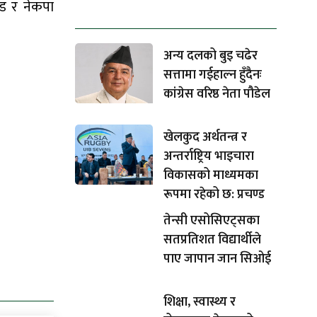
धेरैले पढेको
्ड र नेकपा
अन्य दलको बुइ चढेर
सत्तामा गईहाल्न हुँदैनः
कांग्रेस वरिष्ठ नेता पौडेल
खेलकुद अर्थतन्त्र र
अन्तर्राष्ट्रिय भाइचारा
विकासको माध्यमका
रूपमा रहेको छ: प्रचण्ड
तेन्सी एसोसिएट्सका
सतप्रतिशत विद्यार्थीले
पाए जापान जान सिओई
शिक्षा, स्वास्थ्य र