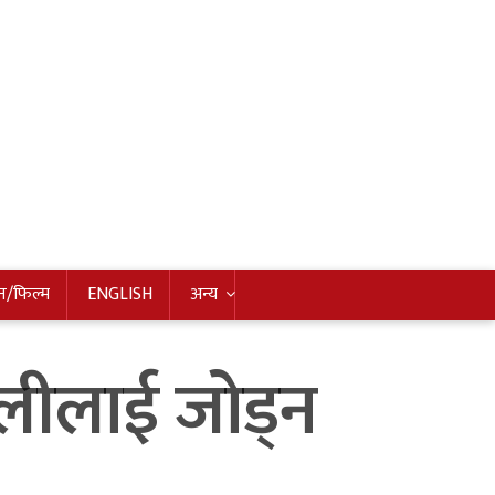
न/फिल्म
ENGLISH
अन्य
ीलाई जोड्न