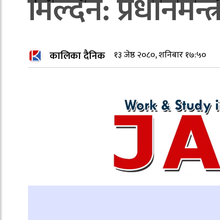
मिल्दैन: प्रधानमन्त्
कालिका दैनिक
१३ जेष्ठ २०८०, शनिबार १७:५०