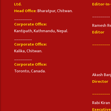
Ltd.
Editor-In
Head Office
: Bharatpur, Chitwan.
_________
_________
Corporate Office:
Ramesh R
Kantipath, Kathmandu, Nepal.
Editor
_________
_________
Corporate Office:
Kalika, Chitwan.
_________
Corporate Office:
Toronto, Canada.
Akash Ban
Director
_________
Rabi Kira
Executive