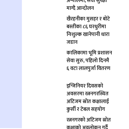
अन्योलमा, सेवा सुरक्षा
माग्दै आन्दोलन
खैरहनीका मुसहर र बोटे
बस्तीका ८६ घरधुरीमा
निःशुल्क खानेपानी धारा
जडान
कालिकामा भूमि प्रशासन
सेवा सुरु, पहिलो दिनमै
६ वटा लालपुर्जा वितरण
इन्जिनियर दिवसको
अवसरमा रत्ननगरस्थित
अटिजम स्रोत कक्षालाई
कुर्सी र टेबल सहयोग
रत्ननगरको अटिजम स्रोत
कक्षाको अवलोकन गर्दै