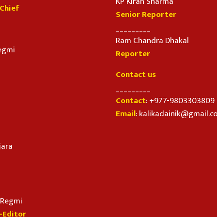
KP Kiran Sharma
-Chief
Senior Reporter
_________
Ram Chandra Dhakal
egmi
Reporter
Contact us
_________
Contact
: +977-9803303809
Email
: kalikadainik@gmail.
jara
n Regmi
-Editor