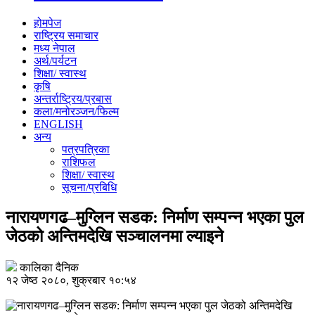
होमपेज
राष्ट्रिय समाचार
मध्य नेपाल
अर्थ/पर्यटन
शिक्षा/ स्वास्थ
कृषि
अन्तर्राष्ट्रिय/प्रबास
कला/मनोरञ्जन/फिल्म
ENGLISH
अन्य
पत्रपत्रिका
राशिफल
शिक्षा/ स्वास्थ
सूचना/प्रबिधि
नारायणगढ–मुग्लिन सडक: निर्माण सम्पन्न भएका पुल
जेठको अन्तिमदेखि सञ्चालनमा ल्याइने
कालिका दैनिक
१२ जेष्ठ २०८०, शुक्रबार १०:५४