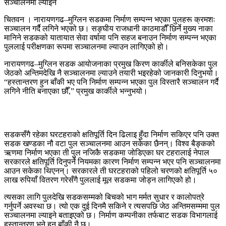
चितवन । नारायणगढ–मुग्लिन सडकमा निर्माण सम्पन्न भएका पुलहरू क्रमशः
सञ्चालन गर्दै लगिने भएको छ। सङ्घीय राजधानी काठमाडौँ छिर्ने मुख्य नाका
मानिने सडकको यातायात सेवा वर्षामा पनि सहज बनाउन निर्माण सम्पन्न भएका
पुललाई परीक्षणका रूपमा सञ्चालनमा ल्याउन लागिएको हो।
नारायणगढ–मुग्लिन सडक आयोजनाका प्रमुख किरण कार्कीले बनिसकेका पुल
जेठको अन्तिमदेखि नै सञ्चालनमा ल्याउने तयारी भइरहेको जानकारी दिनुभयो।
“हस्तान्तरण हुन बाँकी भए पनि निर्माण सम्पन्न भएका पुल विस्तारै सञ्चालन गर्दै
लगिने नीति बनाएका छौँ,” प्रमुख कार्कीले भन्नुभयो।
सडकसँगै रहेका घरटहराको क्षतिपूर्ति दिन ढिलाइ हुँदा निर्माण सकिएर पनि उक्त
सडक खण्डका नौ वटा पुल सञ्चालनमा आउन सकेका छैनन्। विश्व बैङ्कको
ऋणमा निर्माण भएका ती पुल नजिकै सडकमा जोडिएका घर टहरालाई नेपाल
सरकारले क्षतिपूर्ति दिनुपर्ने नियमका कारण निर्माण सम्पन्न भएर पनि सञ्चालनमा
आउन सकेका थिएनन्। सरकारले ती घरटहराको पहिलो चरणको क्षतिपूर्ति ५०
लाख रुपियाँ वितरण गरेसँगै पुललाई मूल सडकमा जोड्न लागिएको हो।
त्यसका लागि पुलदेखि सडकसम्मको बिचको भाग मर्मत सुधार र कालोपत्रे
गर्नुपर्ने अवस्था छ। त्यो एक दुई दिनमै सकिने र त्यसपछि जेठ अन्तिमसम्ममा पुल
सञ्चालनमा ल्याइने बताइएको छ। निर्माण कम्पनीका तर्फबाट सडक विभागलाई
हस्तान्तरण भने हुन बाँकी नै छ।