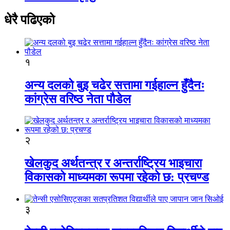
धेरै पढिएको
१
अन्य दलको बुइ चढेर सत्तामा गईहाल्न हुँदैनः
कांग्रेस वरिष्ठ नेता पौडेल
२
खेलकुद अर्थतन्त्र र अन्तर्राष्ट्रिय भाइचारा
विकासको माध्यमका रूपमा रहेको छ: प्रचण्ड
३