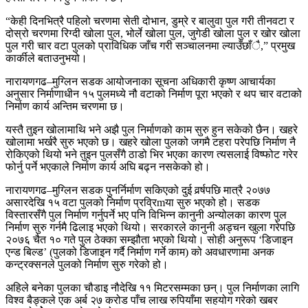
“केही दिनभित्रै पहिलो चरणमा सेती दोभान, डुम्रे र बालुवा पुल गरी तीनवटा र
दोस्रो चरणमा रिग्दी खोला पुल, भोर्ले खोला पुल, जुगेडी खोला पुल र खोर खोला
पुल गरी चार वटा पुलको प्राविधिक जाँच गरी सञ्चालनमा ल्याउँछाँै,” प्रमुख
कार्कीले बताउनुभयो।
नारायणगढ–मुग्लिन सडक आयोजनाका सूचना अधिकारी कृष्ण आचार्यका
अनुसार निर्माणाधीन १५ पुलमध्ये नौ वटाको निर्माण पूरा भएको र थप चार वटाको
निर्माण कार्य अन्तिम चरणमा छ।
यस्तै तुइन खोलामाथि भने अझै पुल निर्माणको काम सुरु हुन सकेको छैन। खहरे
खोलामा भर्खरै सुरु भएको छ। खहरे खोला पुलको जगमै टहरा परेपछि निर्माण नै
रोकिएको थियो भने तुइन पुलसँगै ठाडो भिर भएका कारण त्यसलाई विष्फोट गरेर
फोर्नु पर्ने भएकाले निर्माण कार्य अघि बढ्न नसकेको हो।
नारायणगढ–मुग्लिन सडक पुनर्निर्माण सकिएको दुई वर्र्षपछि मात्रै २०७७
असारदेखि १५ वटा पुलको निर्माण प्रव्रिmया सुरु भएको हो। सडक
विस्तारसँगै पुल निर्माण गर्नुपर्ने भए पनि विभिन्न कानुनी अन्योलका कारण पुल
निर्माण सुरु गर्नमै ढिलाइ भएको थियो। सरकारले कानुनी अड्चन खुला गरेपछि
२०७६ चैत १० गते पुल ठेक्का सम्झौता भएको थियो। सोही अनुरूप ‘डिजाइन
एन्ड बिल्ड’ (पुलको डिजाइन गर्दै निर्माण गर्ने काम) को अवधारणामा अनक
कन्ट्रक्सनले पुलको निर्माण सुरु गरेको हो।
अहिले बनेका पुलका चौडाइ नौदेखि ११ मिटरसम्मका छन्। पुल निर्माणका लागि
विश्व बैङ्कले एक अर्ब २७ करोड पाँच लाख रुपियाँमा सहयोग गरेको खबर