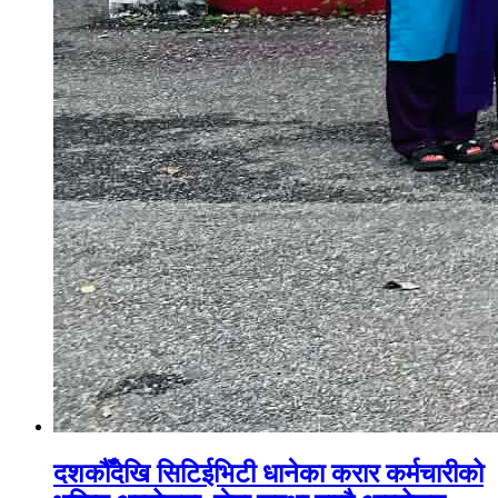
दशकौँदेखि सिटिईभिटी धानेका करार कर्मचारीको