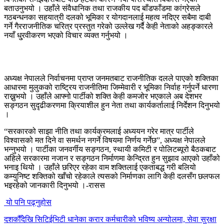
बताउनुभयो । उहाँले संवैधानिक तथा राजकीय पद बाँडफाँडमा कांग्रेसले
गठबन्धनका सहयात्री दलको भूमिका र योगदानलाई महत्व नदिएर सबैमा दाबी
गर्ने गैरराजनीतिक चरित्र प्रस्तुत गरेको उल्लेख गर्दै केही नेताको अहङ्कारले
नयाँ धु्रवीकरण भएको विचार व्यक्त गर्नुभयो ।
अध्यक्ष नेपालले निर्वाचनमा प्राप्त जनमतबाट राजनीतिक दलले पाएको शक्तिका
आधारमा मुलुकको राष्ट्रिय राजनीतिमा जिम्मेवारी र भूमिका निर्वाह गर्नुपर्ने धारणा
राख्नुभयो । उहाँले आफ्नो पार्टीको शक्ति केही कमजोर भएकाले अब देशभर
सङ्गठन सुदृढीकरणमा क्रियाशील हुन नेता तथा कार्यकर्तालाई निर्देशन दिनुभयो
।
“सरकारको साझा नीति तथा कार्यक्रमलाई अध्ययन गरेर मात्र पार्टीले
विश्वासको मत दिने वा समर्थन नगर्ने विषयमा निर्णय गर्नेछ”, अध्यक्ष नेपालले
भन्नुभयो । पार्टीका जनवर्गीय सङ्गठन, स्थायी कमिटी र पोलिटब्यूरो बैठकबाट
अहिले सरकारमा नजान र सङ्गठन निर्माणमा केन्द्रित हुन सुझाव आएको उहाँको
भनाइ थियो । उहाँले छरिएर रहेका वाम शक्तिलाई एकताबद्ध गरी बलियो
कम्युनिष्ट शक्तिको खाँचो रहेकाले त्यसको निर्माणका लागि केही दलसँग छलफल
भइरहेको जानकारी दिनुभयो ।-रासस
यो पनि पढ्नुहोस
दशकौँदेखि सिटिईभिटी धानेका करार कर्मचारीको भविष्य अन्योलमा, सेवा सुरक्षा