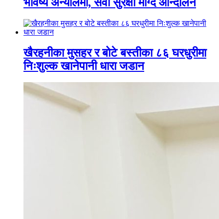
भविष्य अन्योलमा, सेवा सुरक्षा माग्दै आन्दोलन
खैरहनीका मुसहर र बोटे बस्तीका ८६ घरधुरीमा
निःशुल्क खानेपानी धारा जडान