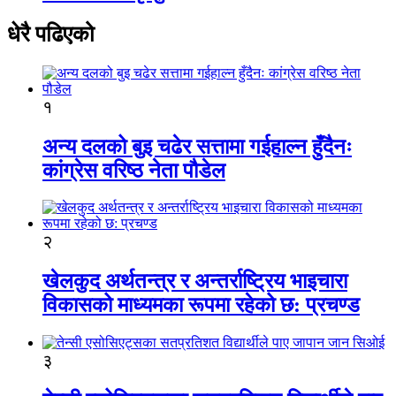
धेरै पढिएको
१
अन्य दलको बुइ चढेर सत्तामा गईहाल्न हुँदैनः
कांग्रेस वरिष्ठ नेता पौडेल
२
खेलकुद अर्थतन्त्र र अन्तर्राष्ट्रिय भाइचारा
विकासको माध्यमका रूपमा रहेको छ: प्रचण्ड
३