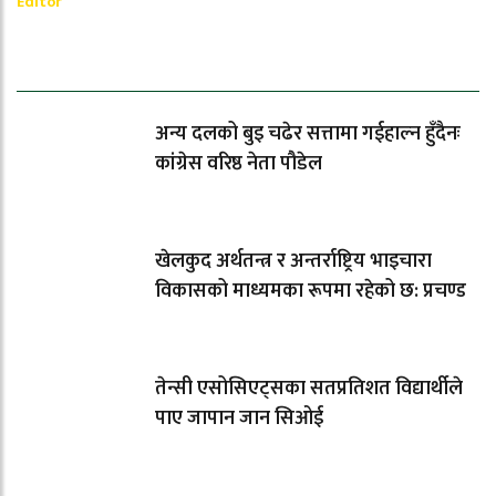
Editor
धेरैले पढेको
अन्य दलको बुइ चढेर सत्तामा गईहाल्न हुँदैनः
कांग्रेस वरिष्ठ नेता पौडेल
खेलकुद अर्थतन्त्र र अन्तर्राष्ट्रिय भाइचारा
विकासको माध्यमका रूपमा रहेको छ: प्रचण्ड
तेन्सी एसोसिएट्सका सतप्रतिशत विद्यार्थीले
पाए जापान जान सिओई