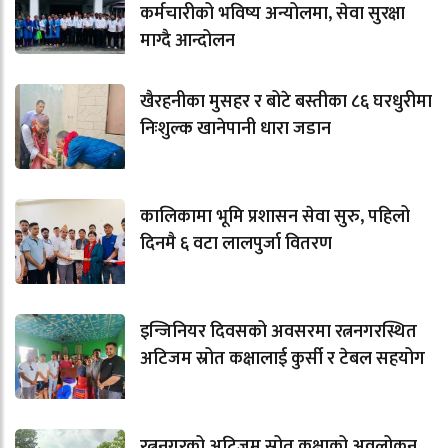
कर्मचारीको भविष्य अन्योलमा, सेवा सुरक्षा
माग्दै आन्दोलन
खैरहनीका मुसहर र बोटे बस्तीका ८६ घरधुरीमा
निःशुल्क खानेपानी धारा जडान
कालिकामा भूमि प्रशासन सेवा सुरु, पहिलो
दिनमै ६ वटा लालपुर्जा वितरण
इन्जिनियर दिवसको अवसरमा रत्ननगरस्थित
अटिजम स्रोत कक्षालाई कुर्सी र टेबल सहयोग
रत्ननगरको अटिजम स्रोत कक्षाको अवलोकन