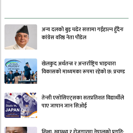
धेरैले पढेको
अन्य दलको बुइ चढेर सत्तामा गईहाल्न हुँदैनः
कांग्रेस वरिष्ठ नेता पौडेल
खेलकुद अर्थतन्त्र र अन्तर्राष्ट्रिय भाइचारा
विकासको माध्यमका रूपमा रहेको छ: प्रचण्ड
तेन्सी एसोसिएट्सका सतप्रतिशत विद्यार्थीले
पाए जापान जान सिओई
शिक्षा, स्वास्थ्य र रोजगारमा नेपालको प्रगति: