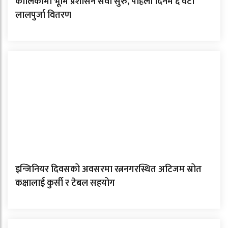
कालिकामा भूमि प्रशासन सेवा सुरु, पहिलो दिनमै ६ वटा
लालपुर्जा वितरण
इन्जिनियर दिवसको अवसरमा रत्ननगरस्थित अटिजम स्रोत
कक्षालाई कुर्सी र टेबल सहयोग