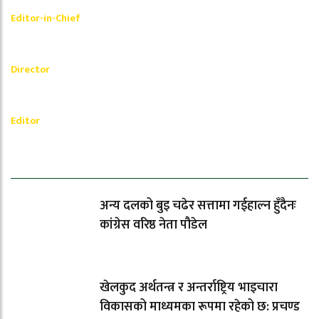
Shishir Simkhada
Editor-in-Chief
_________
Akash Banjara
Director
_________
Ramesh Regmi
Editor
धेरैले पढेको
अन्य दलको बुइ चढेर सत्तामा गईहाल्न हुँदैनः
कांग्रेस वरिष्ठ नेता पौडेल
खेलकुद अर्थतन्त्र र अन्तर्राष्ट्रिय भाइचारा
विकासको माध्यमका रूपमा रहेको छ: प्रचण्ड