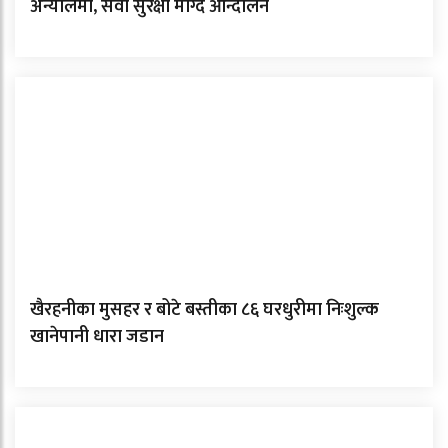
अन्योलमा, सेवा सुरक्षा माग्दै आन्दोलन
खैरहनीका मुसहर र बोटे बस्तीका ८६ घरधुरीमा निःशुल्क
खानेपानी धारा जडान