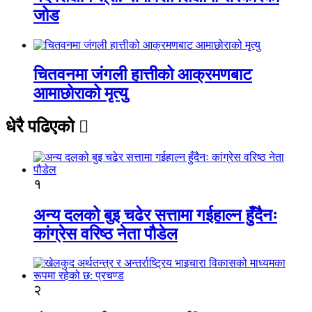
जोड
चितवनमा जंगली हात्तीको आक्रमणबाट
आमाछोराको मृत्यु
धेरै पढिएको
१
अन्य दलको बुइ चढेर सत्तामा गईहाल्न हुँदैनः
कांग्रेस वरिष्ठ नेता पौडेल
२