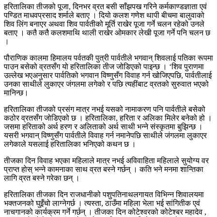
हरितालिका तीजको पूजा, दिनभर व्रत बसी साँझपख गरिने कर्मकाण्डज्ञाता एवं
पण्डित माधवप्रसाद शर्माले बताए । दियो कलश गणेश थापी बीचमा बालुवाको
शिव लिंग बनाएर अथवा शिव पार्वतीको मूर्ति राखेर पूजा गर्ने चलन रहेको उनले
बताए । कतै कतै कलशमाथि थाली राखेर ओमकार लेखी पूजा गर्ने पनि चलन छ
।
पौराणिक कालमा हिमालय पर्वतकी पुत्री पार्वतीले भगवान् शिवलाई पतिका रूपमा
पाउन बसेको व्रतसँग यो हरितालिका तीज जोडिएको पाइन्छ । ‘शिव पुराणमा
उल्लेख भएअनुसार पार्वतिको भगवान विष्णुसँग विवाह गर्न खोजिएपछि, पार्वतीलाई
उनका साथीले लुकाएर जंगलमा लगेको र पछि त्यहींबाट व्रतको सुरुवात भएको
मानिन्छ।
हरितालिका तीजको प्रसंग मात्र नभई यसको नामाकरण पनि पार्वतीले बसेको
कठोर व्रतसँग जोडिएको छ । हरितालिका, हरिता र अलिका मिलेर बनेको हो ।
जसमा हरिताको अर्थ हरण र अलिताको अर्थ साथी भन्ने संस्कृतमा बुझिन्छ ।
यसरी भगवान् विष्णुसँग पार्वतीले विवाह गर्न नमानेपछि साथीले जंगलमा लुकाएर
लगेकाले यसलाई हरितालिका भनिएको कथन छ ।
तीजका दिन विवाह भएका महिलाले मात्र नभई अविवाहिता महिलाले सुयोग्य वर
प्राप्त होस् भन्ने कामनाका साथ व्रत बस्ने गर्छन् । कति भने मनमा शान्तिका
लागि व्रत बस्ने गरेका छन् ।
हरितालिका तीजका दिन राजधानीको पशुपतिनाथलगायत विभिन्न शिवालयमा
भक्तजनको घुइँचो लाग्नेगर्छ । त्यस्ता, ठाउँमा महिला भेला भई सांगितीक एवं
नाचगानको कार्यक्रम गर्ने गर्छन् । तीजका दिन कोटेश्वरको कोटेश्बर महादेव ,