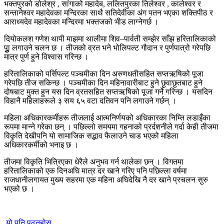
भक्तपुरको डोलेश्र , सांगाको महादेब, ललितपुरका तिलेश्वर , कालेश्वर र
सन्तानेश्वर महादेवका मन्दिरका साथै सतिदेवीका अंग पतन भएका शक्तिपीठ र
आराध्यदेव महादेवका मन्दिरमा भक्तजको भीड लाग्नेगर्छ ।
दियोकलश गणेश थापी माझमा थालीमा शिव–पार्वती सम्झेर साँझ हरितालिकाको
पुूा लगाउने चलन छ । तीजको व्रत भने भोलिपल्ट गौदान र पुर्णपात्रो गरेपछि
मात्र पुर्ण हुने विश्वास गरिन्छ ।
हरितालिकाको पर्सिपल्ट पञ्चमीका दिन अरुणधतीसहित सप्तऋषिको पूजा
गरेपछि तीज सकिन्छ । पञ्चमीका दिन महिनावारीबाट हुने छुवाछुतबाट हुने
दोषबाट मुक्त हुन यस दिन व्रतसहित सप्तऋषिको पूजा गर्ने गरिन्छ । यसदिन
विहानै महिलाहरूले ३ सय ६५ वटा दतिवन पनि लगाउने गर्छन् ।
महिला अधिकारकर्मीहरू तीजलाई आत्मनिर्णयको अधिकारका निम्ति लडाइँका
रूपमा मान्ने गरेका छन् । पछिल्लो समयमा गहनाको प्रर्दशनीले गर्दा केही तीजमा
विकृति देखीपनि यो सामाजिक सद्भाव फैलाउने चाड भएको महिला
अधिकारकर्मीको भनाइ छ ।
तीजमा विकृति भित्रिएका धेरैले अनुभव गर्न थालेका छन् । विगतमा
हरितालिकाको एक दिनअघि मात्र दर खाने गरिए पनि पछिल्ला वर्षमा
राजधानीलगायत मुख्य सहरमा एक महिना अघिदेखि नै दर खाने प्रचलन सुरु
भएको छ ।
यो पनि पढ्नुहोस