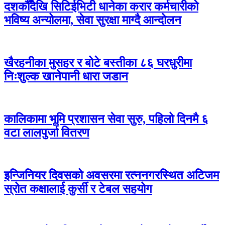
दशकौँदेखि सिटिईभिटी धानेका करार कर्मचारीको
भविष्य अन्योलमा, सेवा सुरक्षा माग्दै आन्दोलन
खैरहनीका मुसहर र बोटे बस्तीका ८६ घरधुरीमा
निःशुल्क खानेपानी धारा जडान
कालिकामा भूमि प्रशासन सेवा सुरु, पहिलो दिनमै ६
वटा लालपुर्जा वितरण
इन्जिनियर दिवसको अवसरमा रत्ननगरस्थित अटिजम
स्रोत कक्षालाई कुर्सी र टेबल सहयोग