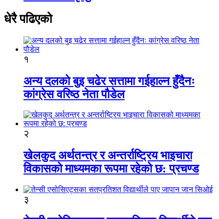
धेरै पढिएको
१
अन्य दलको बुइ चढेर सत्तामा गईहाल्न हुँदैनः
कांग्रेस वरिष्ठ नेता पौडेल
२
खेलकुद अर्थतन्त्र र अन्तर्राष्ट्रिय भाइचारा
विकासको माध्यमका रूपमा रहेको छ: प्रचण्ड
३