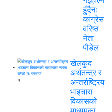
गईहाल्न
हुँदैनः
कांग्रेस
वरिष्ठ
नेता
पौडेल
खेलकुद
अर्थतन्त्र र
२
अन्तर्राष्ट्रिय
भाइचारा
विकासको
माध्यमका