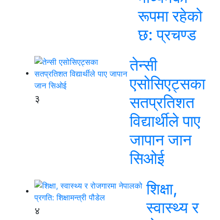
रूपमा रहेको
छ: प्रचण्ड
तेन्सी
एसोसिएट्सका
३
सतप्रतिशत
विद्यार्थीले पाए
जापान जान
सिओई
शिक्षा,
स्वास्थ्य र
४