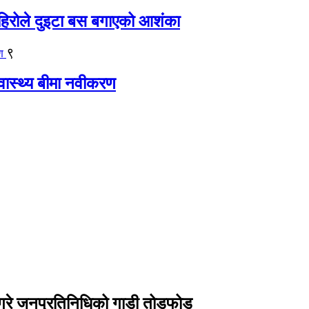
िरोले दुइटा बस बगाएको आशंका
९
्वास्थ्य बीमा नवीकरण
ले गरे जनप्रतिनिधिको गाडी तोडफोड