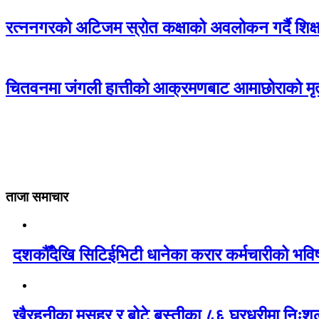
रत्ननगरको अटिजम स्रोत कक्षाको अवलोकन गर्दै शिक्षा
चितवनमा जंगली हात्तीको आक्रमणबाट आमाछोराको मृत्
ताजा समाचार
दशकौँदेखि सिटिईभिटी धानेका करार कर्मचारीको भविष्य 
खैरहनीका मुसहर र बोटे बस्तीका ८६ घरधुरीमा निःशु