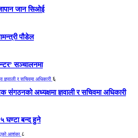
ए जापान जान सिओई
ामन्त्री पौडेल
ेन्टर’ सञ्चालनमा
६
यापक संगठनको अध्यक्षमा ज्ञवाली र सचिवमा अधिकारी
 घण्टा बन्द हुने
८