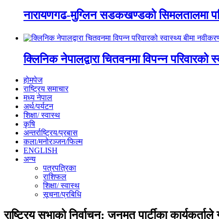
नारायणगढ-मुग्लिन सडकखण्डको सिमलतालमा पह
क्लिनिक नेपालद्वारा चितवनमा विपन्न परिवारको स
होमपेज
राष्ट्रिय समाचार
मध्य नेपाल
अर्थ/पर्यटन
शिक्षा/ स्वास्थ
कृषि
अन्तर्राष्ट्रिय/प्रबास
कला/मनोरञ्जन/फिल्म
ENGLISH
अन्य
पत्रपत्रिका
राशिफल
शिक्षा/ स्वास्थ
सूचना/प्रबिधि
राष्ट्रिय सभाको निर्वाचन: जनमत पार्टीका कार्यकर्ता