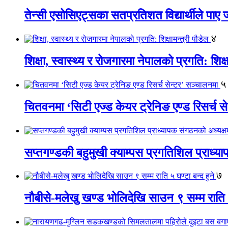
तेन्सी एसोसिएट्सका सतप्रतिशत विद्यार्थीले पा
४
शिक्षा, स्वास्थ्य र रोजगारमा नेपालको प्रगति: शिक्ष
५
चितवनमा ‘सिटी एज्ड केयर ट्रेनिङ एण्ड रिसर्च स
सप्तगण्डकी बहुमुखी क्याम्पस प्रगतिशिल प्राध्
७
नौबीसे-मलेखु खण्ड भोलिदेखि साउन ९ सम्म राति ५