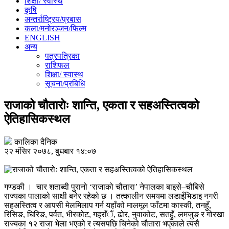
शिक्षा/ स्वास्थ
कृषि
अन्तर्राष्ट्रिय/प्रबास
कला/मनोरञ्जन/फिल्म
ENGLISH
अन्य
पत्रपत्रिका
राशिफल
शिक्षा/ स्वास्थ
सूचना/प्रबिधि
राजाको चौतारोः शान्ति, एकता र सहअस्तित्वको
ऐतिहासिकस्थल
कालिका दैनिक
२२ मंसिर २०७८, बुधबार १४:०७
गण्डकी । चार शताब्दी पुरानो ‘राजाको चौतारा’ नेपालका बाइसे–चौबिसे
राज्यका पालाको साक्षी बनेर रहेको छ । तत्कालीन समयमा लडाइँभिडाइ नगरी
सहअस्तित्व र आपसी मेलमिलाप गर्न यहाँको मालमूल फाँटमा कास्की, तनहुँ,
रिसिङ, घिरिङ, पर्वत, भीरकोट, गह्राँैं, ढोर, नुवाकोट, सतहुँ, लमजुङ र गोरखा
राज्यका १२ राजा भेला भएको र त्यसपछि चिनेको चौतारा भएकाले त्यसै