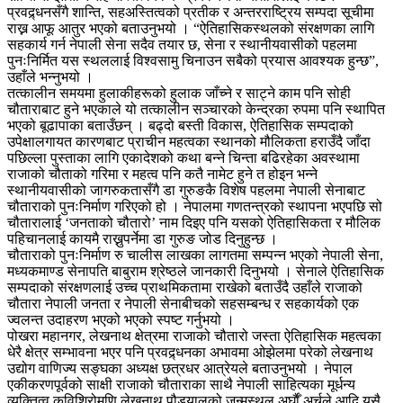
प्रवद्र्धनसँगै शान्ति, सहअस्तित्वको प्रतीक र अन्तरराष्ट्रिय सम्पदा सूचीमा
राख्न आफू आतुर भएको बताउनुभयो । “ऐतिहासिकस्थलको संरक्षणका लागि
सहकार्य गर्न नेपाली सेना सदैव तयार छ, सेना र स्थानीयवासीको पहलमा
पुनःनिर्मित यस स्थललाई विश्वसामु चिनाउन सबैको प्रयास आवश्यक हुन्छ”,
उहाँले भन्नुभयो ।
तत्कालीन समयमा हुलाकीहरूको हुलाक जाँच्ने र साट्ने काम पनि सोही
चौताराबाट हुने भएकाले यो तत्कालीन सञ्चारको केन्द्रका रुपमा पनि स्थापित
भएको बूढापाका बताउँछन् । बढ्दो बस्ती विकास, ऐतिहासिक सम्पदाको
उपेक्षालगायत कारणबाट प्राचीन महत्वका स्थानको मौलिकता हराउँदै जाँदा
पछिल्ला पुस्ताका लागि एकादेशको कथा बन्ने चिन्ता बढिरहेका अवस्थामा
राजाको चौताको गरिमा र महत्व पनि कतै नामेट हुने त होइन भन्ने
स्थानीयवासीको जागरुकतासँगै डा गुरुङकै विशेष पहलमा नेपाली सेनाबाट
चौताराको पुनःनिर्माण गरिएको हो । नेपालमा गणतन्त्रको स्थापना भएपछि सो
चौतारालाई ‘जनताको चौतारो’ नाम दिइए पनि यसको ऐतिहासिकता र मौलिक
पहिचानलाई कायमै राख्नुपर्नेमा डा गुरुङ जोड दिनुहुन्छ ।
चौताराको पुनःनिर्माण रु चालीस लाखका लागतमा सम्पन्न भएको नेपाली सेना,
मध्यकमाण्ड सेनापति बाबुराम श्रेष्ठले जानकारी दिनुभयो । सेनाले ऐतिहासिक
सम्पदाको संरक्षणलाई उच्च प्राथमिकतामा राखेको बताउँदै उहाँले राजाको
चौतारा नेपाली जनता र नेपाली सेनाबीचको सहसम्बन्ध र सहकार्यको एक
ज्वलन्त उदाहरण भएको भएको स्पष्ट गर्नुभयो ।
पोखरा महानगर, लेखनाथ क्षेत्रमा राजाको चौतारो जस्ता ऐतिहासिक महत्वका
धेरै क्षेत्र सम्भावना भएर पनि प्रवद्र्धनका अभावमा ओझेलमा परेको लेखनाथ
उद्योग वाणिज्य सङ्घका अध्यक्ष छत्रधर आत्रेयले बताउनुभयो । नेपाल
एकीकरणपूर्वको साक्षी राजाको चौताराका साथै नेपाली साहित्यका मूर्धन्य
व्यक्तित्व कविशिरोमणि लेखनाथ पौड्यालको जन्मस्थल अर्घाैँ अर्चले आदि यसै