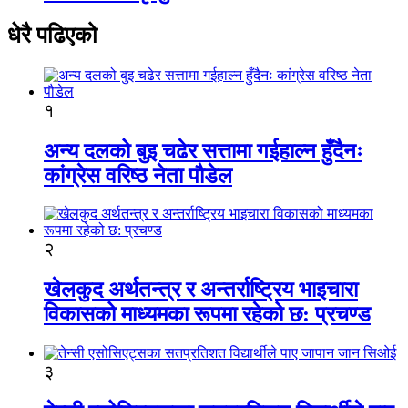
धेरै पढिएको
१
अन्य दलको बुइ चढेर सत्तामा गईहाल्न हुँदैनः
कांग्रेस वरिष्ठ नेता पौडेल
२
खेलकुद अर्थतन्त्र र अन्तर्राष्ट्रिय भाइचारा
विकासको माध्यमका रूपमा रहेको छ: प्रचण्ड
३