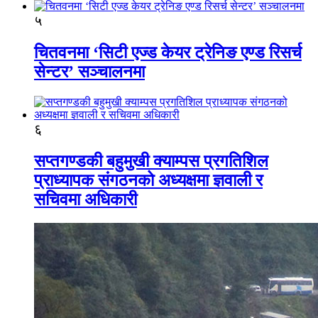
५
चितवनमा ‘सिटी एज्ड केयर ट्रेनिङ एण्ड रिसर्च
सेन्टर’ सञ्चालनमा
६
सप्तगण्डकी बहुमुखी क्याम्पस प्रगतिशिल
प्राध्यापक संगठनको अध्यक्षमा ज्ञवाली र
सचिवमा अधिकारी