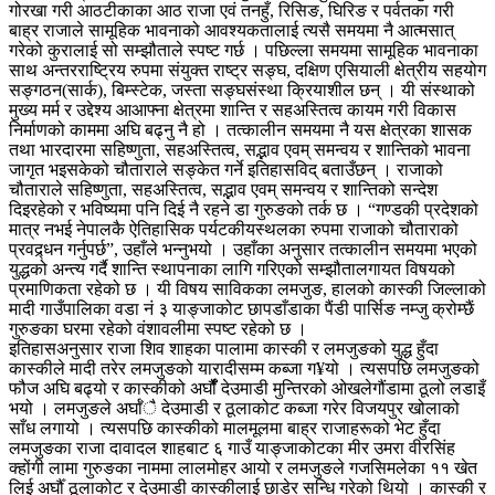
गोरखा गरी आठटीकाका आठ राजा एवं तनहुँ, रिसिङ, घिरिङ र पर्वतका गरी
बाह्र राजाले सामूहिक भावनाको आवश्यकतालाई त्यसै समयमा नै आत्मसात्
गरेको कुरालाई सो सम्झौताले स्पष्ट गर्छ । पछिल्ला समयमा सामूहिक भावनाका
साथ अन्तरराष्ट्रिय रुपमा संयुक्त राष्ट्र सङ्घ, दक्षिण एसियाली क्षेत्रीय सहयोग
सङ्गठन(सार्क), बिम्स्टेक, जस्ता सङ्घसंस्था क्रियाशील छन् । यी संस्थाको
मुख्य मर्म र उद्देश्य आआफ्ना क्षेत्रमा शान्ति र सहअस्तित्व कायम गरी विकास
निर्माणको काममा अघि बढ्नु नै हो । तत्कालीन समयमा नै यस क्षेत्रका शासक
तथा भारदारमा सहिष्णुता, सहअस्तित्व, सद्भाव एवम् समन्वय र शान्तिको भावना
जागृत भइसकेको चौताराले सङ्केत गर्ने इतिहासविद् बताउँछन् । राजाको
चौताराले सहिष्णुता, सहअस्तित्व, सद्भाव एवम् समन्वय र शान्तिको सन्देश
दिइरहेको र भविष्यमा पनि दिई नै रहने डा गुरुङको तर्क छ । “गण्डकी प्रदेशको
मात्र नभई नेपालकै ऐतिहासिक पर्यटकीयस्थलका रुपमा राजाको चौताराको
प्रवद्र्धन गर्नुपर्छ”, उहाँले भन्नुभयो । उहाँका अनुसार तत्कालीन समयमा भएको
युद्धको अन्त्य गर्दै शान्ति स्थापनाका लागि गरिएको सम्झौतालगायत विषयको
प्रमाणिकता रहेको छ । यी विषय साविकका लमजुङ, हालको कास्की जिल्लाको
मादी गाउँपालिका वडा नं ३ याङ्जाकोट छापडाँडाका पैंडी पार्सिङ नम्जु क्रोम्छैं
गुरुङका घरमा रहेको वंशावलीमा स्पष्ट रहेको छ ।
इतिहासअनुसार राजा शिव शाहका पालामा कास्की र लमजुङको युद्ध हुँदा
कास्कीले मादी तरेर लमजुङको यारादीसम्म कब्जा ग¥यो । त्यसपछि लमजुङको
फौज अघि बढ्यो र कास्कीको अर्घौंँ देउमाडी मुन्तिरको ओखलेगौंडामा ठूलो लडाइँ
भयो । लमजुङले अर्घाँै देउमाडी र ठूलाकोट कब्जा गरेर विजयपुर खोलाको
साँध लगायो । त्यसपछि कास्कीको मालमूलमा बाह्र राजाहरूको भेट हुँदा
लमजुङका राजा दावादल शाहबाट ६ गाउँ याङ्जाकोटका मीर उमरा वीरसिंह
क्होंगी लामा गुरुङका नाममा लालमोहर आयो र लमजुङले गजसिमलेका ११ खेत
लिई अर्घौँ ठूलाकोट र देउमाडी कास्कीलाई छाडेर सन्धि गरेको थियो । कास्की र