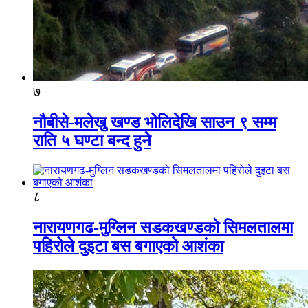
७
नौबीसे-मलेखु खण्ड भोलिदेखि साउन ९ सम्म
राति ५ घण्टा बन्द हुने
८
नारायणगढ-मुग्लिन सडकखण्डको सिमलतालमा
पहिरोले दुइटा बस बगाएको आशंका