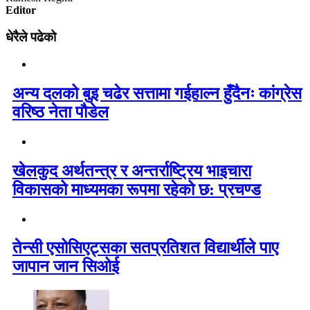
Editor
धेरैले पढेको
अन्य दलको बुइ चढेर सत्तामा गईहाल्न हुँदैनः कांग्रेस
वरिष्ठ नेता पौडेल
खेलकुद अर्थतन्त्र र अन्तर्राष्ट्रिय भाइचारा
विकासको माध्यमका रूपमा रहेको छ: प्रचण्ड
तेन्सी एसोसिएट्सका सतप्रतिशत विद्यार्थीले पाए
जापान जान सिओई