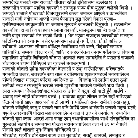
समयदेखि यसको नाम राजाको चौतारा रहेको इतिहासमा उल्लेख छ ।
तत्कालीन समयमा यहाँका कास्की र लमजुङ राज्य बीच युद्धका चलेको थियो ।
लमजुङे राजाले पोखराको विजयपुरसम्मै कब्जा जमाउन आएको र कास्कीका
राजाले मादी नदीसम्म आफ्नो राज्य फैलाउन युद्ध गरेको नेपाल प्रज्ञा–
प्रतिष्ठानका उपकुलपति डा जगमान गुरुङले जानकारी दिनुभयो । तत्कालीन
कास्कीका राजा शिव शाहका पालामा कास्की, मालमूलमा शान्ति सम्झौताका
लागि बाह्र राजाको भेट भएको थियो । भेट भएका राजाहरू कास्कीको मालमूल
फाँटस्थित सो स्थानमा बसेर एकापसमा लडाइँ नगर्ने, एकार्काको अस्तित्व
स्वीकार्ने, आआफ्ना सीमामा बाँधिएर मेलमिलाप गरी बस्ने, बिहेबारीलगायत
पारिवारिक सम्बन्ध विस्तार गर्ने, शान्ति र सहअस्तित्व कायम गर्नेलगायत विषयमा
सहमतिमा पुगेपछि चिनिएको चौतारा भएकाले त्यस समयदेखि नै यसलाई राजाको
चौताराका रुपमा चिनिएको डा गुरुङले बताउनुभयो ।
राजाको चौतारो पूर्वमा कास्कीका देउराली र रुपा गाउँपालिका, पश्चिमतर्फ
गगनगौंडा बजार, उत्तरतर्फ रुपा ताल र दक्षिणतर्फ शुक्लागण्डकी नगरपालिका
रहेको विशाल मालमूल फाँटमा अवस्थित छ । विगतमा सो ठाउँमा एउटा ठूलो
समीको रुख र त्यसमुनि खरको सानो झुपडीमा माटाको पानीको घडा थियो ।
त्यस समयमा ‘नेपालदेश’बाट पोखरा आउनेजाने बटुवा सो बाटो हुँदै आउँथे र
थकाइ मार्न सोही चौतारामा बस्थे । थाकेका बटुवा शीतल तापेर यहाँ राखिएको
घैंँटाको पानी खाएर आआफ्नो बाटो लाग्थे । पछिल्लो समय समीको रुख नहुनु,
चौतारो साँघुरिदै जानु र यसको नाम पनि फेरिँदै जान थालेपछि यसको महत्व घट्दै
गएको अवस्थासँगै पोखरा महानगरपालिका वडा नं ३२ को कार्यालय, स्थानीय
चौतारी युवा क्लब, आदर्श आमा समूह एवम् स्थानीयवासीका साथै संस्कृतिविद् डा
गुरुङको सहयोग र समन्वयमा पोखरा महानगरपालिका वडा नं ३२ मा नेपाली
सेनाले हालै चौतारो पुनःर्निमाण गरिदिएको छ ।
भीरकोट, गह्रौंँ र ढोर खान राज्य तथा नुवाकोट, सतहुँ, कास्की, लमजुङ र