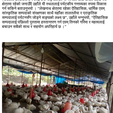
क्षेत्रमा रहेको जनाउँदै उहाँले यी स्थललाई पर्यटकीय गन्तव्यका रुपमा विकास
गर्न सकिने बताउनुभयो । “लेखनाथ क्षेत्रमा रहेका ऐतिहासिक, धार्मिक एवम्
सांस्कृतिक सम्पदाको संरक्षणका साथै यहाँका तालतलैया र प्राकृतिक
सम्पदालाई पर्यटनसँग जोड्ने सङ्घको लक्ष्य छ”, उहाँले भन्नुभयो, “ऐतिहासिक
सम्पदालाई पछिल्लो पुस्तामा हस्तान्तरण गर्न एवम् तिनको गरिमा र महत्वलाई
बचाउन सबैको साथ र सहयोग अपरिहार्य छ ।”