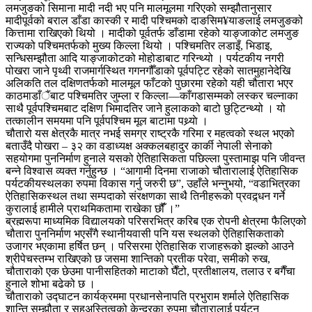
लमजुङको सिमाना मादी नदी भए पनि मालमूलमा गरिएको सम्झौतानुसार
मादीपूर्वको बराल डाँडा कास्की र मादी पश्चिमको दाङसिम¥याङलाई लमजुङको
कित्तामा राखिएको थियो । मादीको पूर्वतर्फ डाँडामा रहेको याङ्जाकोट लमजुङ
राज्यको पश्चिमतर्फको मुख्य किल्ला थियो । पश्चिमतिर लडाइँ, भिडाइ,
सन्धिसम्झौता आदि याङ्जाकोटको मोहोडाबाट गरिन्थ्यो । पर्यटकीय नगरी
पोखरा जाने पृथ्वी राजमार्गस्थित गगनगौँडाको पूर्वपट्टि रहेको सातमुहानेदेखि
अलिकति तल दक्षिणतर्फको मालमूल फाँटको पुछारमा रहेको यही चौतारा भएर
काठमाडाँैंबाट पश्चिमतिर जुम्ला र किल्ला—काँगडासम्मको लस्कर चल्नाका
साथै पूर्वपश्चिमबाट दक्षिण भिमादतिर जाने हुलाकको बाटो छुट्टिन्थ्यो । यो
तत्कालीन समयमा पनि पूर्वपश्चिम मूल बाटामा पथ्र्याे ।
चौतारो यस क्षेत्रकै मात्र नभई समग्र राष्ट्रकै गरिमा र महत्वको स्थल भएको
बताउँदै पोखरा – ३२ का वडाध्यक्ष अक्कलबहादुर कार्की नेपाली सेनाको
सहयोगमा पुननिर्माण हुनाले यसको ऐतिहासिकता पछिल्ला पुस्तामाझ पनि जीवन्त
बन्ने विश्वास व्यक्त गर्नुहुन्छ । “आगामी दिनमा राजाको चौतारालाई ऐतिहासिक
पर्यटकीयस्थलका रुपमा विकास गर्नु जरुरी छ”, उहाँले भन्नुभयो, “वडाभित्रका
ऐतिहासिकस्थल तथा सम्पदाको संरक्षणका साथै तिनीहरूको प्रवद्र्धन गर्ने
कुरालाई हामीले प्राथमिकतामा राखेका छौंँ ।”
ब्रह्मरूपा माध्यमिक विद्यालयको परिसरभित्र करिब एक रोपनी क्षेत्रमा फैलिएको
चौतारा पुननिर्माण भएसँगै स्थानीयवासी पनि यस स्थलको ऐतिहासिकताको
उजागर भएकामा हर्षित छन् । परिसरमा ऐतिहासिक राजाहरूको झल्को आउने
श्रीपेचस्तम्भ राखिएको छ जसमा शान्तिको प्रतीक परेवा, समीको रुख,
चौताराको एक छेउमा पानीसहितको माटाको घैँटो, प्रतीक्षालय, तलाउ र बगैँचा
हुनाले शोभा बढेको छ ।
चौताराको उद्घाटन कार्यक्रममा प्रधानसेनापति प्रभुराम शर्माले ऐतिहासिक
शान्ति सम्झौता र सहअस्तित्वको केन्द्रका रुपमा चौतारालाई पर्यटन