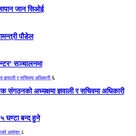
ए जापान जान सिओई
ामन्त्री पौडेल
ेन्टर’ सञ्चालनमा
६
यापक संगठनको अध्यक्षमा ज्ञवाली र सचिवमा अधिकारी
 घण्टा बन्द हुने
८