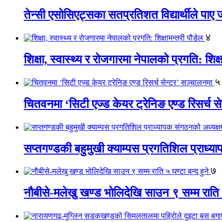
तेन्सी एसोसिएट्सका सतप्रतिशत विद्यार्थीले पा
४
शिक्षा, स्वास्थ्य र रोजगारमा नेपालको प्रगति: शिक्ष
५
चितवनमा ‘सिटी एज्ड केयर ट्रेनिङ एण्ड रिसर्च स
सप्तगण्डकी बहुमुखी क्याम्पस प्रगतिशिल प्राध्
७
नौबीसे-मलेखु खण्ड भोलिदेखि साउन ९ सम्म राति ५