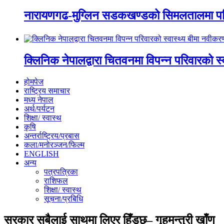
नारायणगढ-मुग्लिन सडकखण्डको सिमलतालमा पह
क्लिनिक नेपालद्वारा चितवनमा विपन्न परिवारको स
होमपेज
राष्ट्रिय समाचार
मध्य नेपाल
अर्थ/पर्यटन
शिक्षा/ स्वास्थ
कृषि
अन्तर्राष्ट्रिय/प्रबास
कला/मनोरञ्जन/फिल्म
ENGLISH
अन्य
पत्रपत्रिका
राशिफल
शिक्षा/ स्वास्थ
सूचना/प्रबिधि
सरकार सबैलाई साथमा लिएर हिँड्छ– गृहमन्त्री खाँण