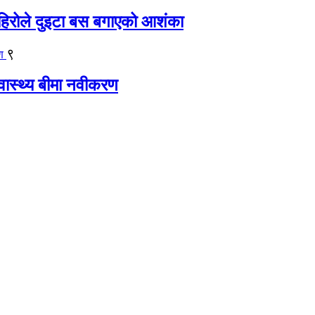
िरोले दुइटा बस बगाएको आशंका
९
्वास्थ्य बीमा नवीकरण