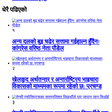
धेरै पढिएको
१
अन्य दलको बुइ चढेर सत्तामा गईहाल्न हुँदैनः
कांग्रेस वरिष्ठ नेता पौडेल
२
खेलकुद अर्थतन्त्र र अन्तर्राष्ट्रिय भाइचारा
विकासको माध्यमका रूपमा रहेको छ: प्रचण्ड
३