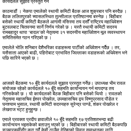
काठमाडौं । नेकपा एमालेको स्थायी कमिटी बैठक आज शुक्रबार पनि बस्दैछ ।
बैठक ललितपुरको च्यासलस्थित तुल्सीलाल प्रतिष्ठानमा बस्नेछ । बिहीबार
बसेको स्थायी कमिटी बैठकले आगामी मंसिरमा तय दसौँ राष्ट्रिय महाधिवेशन
बुटवलबाट चितवनमा सार्ने निर्णय गरेको छ । यस्तै स्थायी कमिटी सदस्य
रामबहादुर थापा ‘बादल’को नेतृत्वमा २१ सदस्यीय महाधिवेशन मूल व्यवस्थापन
समितिसमेत गठन गरिएको छ ।
एमालेले भोलि शनिबार देशैभरिका वडाहरूमा पार्टीको अधिवेशन गर्दैछ । तर,
यसैसाता आएको बाढी, पहिरोबाट प्रभावित जिल्लाका वडाहरूको अधिवेशन भने
पछि सारिने भएको छ ।
आजको बैठकमा १० बुँदे कार्यदलले सुझाव प्रस्तुत गर्नेछ। उपाध्यक्ष भीम रावल
संयोजक रहेको कार्यदलले १० बुँदे सहमति कार्यान्वयन गर्न मापदण्ड तय
गरिसकेको छ । यो कार्यदलको बैठक बिहीबार पनि बसेको थियो । रावलको
नेतृत्वमा महासचिव ईश्वर पोखरेल, उपमहासचिव द्वय विष्णुप्रसाद पौडेल र
घनश्याम भुसाल, स्थायी कमिटी सदस्यहरु सुरेन्द्र पाण्डे, शंकर पोखरेल र
लेखराज भट्ट हुनुहुन्छ ।
एमाले प्रवक्ता प्रदीप ज्ञवालीले १० बुँदे सहमति ९७ प्रतिशतभन्दा बढी
कार्यान्वयन भइसकेको बताउनु भएको छ । बिहीबारको स्थायी कमिटी बैठकपछि
सञ्चारकर्मीसँग कुरा गर्दै केही ठाउँमा देखिएको विवाद समाधानका लागि