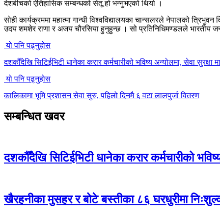
देशबीचको ऐतिहासिक सम्बन्धको सेतू हो भन्नुभएको थियो ।
सोही कार्यक्रममा महात्मा गान्धी विश्वविद्यालयका चान्सलरले नेपालको त्रिभुव
उदय शमशेर राणा र अजय चौरसिया हुनुहुन्छ । सो प्रतिनिधिमण्डलले भारतीय जनता 
यो पनि पढ्नुहोस
दशकौँदेखि सिटिईभिटी धानेका करार कर्मचारीको भविष्य अन्योलमा, सेवा सुरक्षा मा
यो पनि पढ्नुहोस
कालिकामा भूमि प्रशासन सेवा सुरु, पहिलो दिनमै ६ वटा लालपुर्जा वितरण
सम्बन्धित खवर
दशकौँदेखि सिटिईभिटी धानेका करार कर्मचारीको भविष्य अ
खैरहनीका मुसहर र बोटे बस्तीका ८६ घरधुरीमा निःशुल