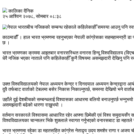
कालिका दैनिक
२५ आश्विन २०७८, सोमबार ०८:३८
काठमाडौँ । हाल भारत भ्रमणमा रहनुभएका नेपाली कांग्रेसका सहमहामन्त्री डा 
छ ।
भारत भ्रमणका क्रममा आइतबार वनारसस्थित वनारस हिन्दू विश्वविद्यालय (विएचयू) 
धेरै नजिक भएका नाताले पनि कहिलेकाहीँ कुनै विषयमा असमझदारी देखिनु पनि स
उक्त विश्वविद्यालयको नेपाल अध्ययन केन्द्र र दिनदयाल अध्ययन केन्द्रद्वारा आ
दुवै तर्फबाट वार्ताको टेबलमा बसेर निकास निकाल्नुपर्छ, समस्या देखियो भने वार्ता
उहाँले दुई देशबीचको सम्बन्धलाई विश्वासका आधारमा बलियो बनाउनुपर्छ भन्नुभय
असमझदारी बढेको धारणा राख्नुभयो ।
वर्तमान सरकारले विश्वासमा आधाारित रहेर आफ्ना छिमेकी एवं विश्व समुदायसँग स
विश्वविद्यालयका चान्सलर भिके शुक्लाले स्वागत गर्नुभएको वनारसबाट डा महत
भारत भ्रमणमा रहेका डा महतसहित कांग्रेस नेताद्वय उदय शमशेर राणा र अजय चौरसि