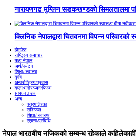
नारायणगढ-मुग्लिन सडकखण्डको सिमलतालमा पह
क्लिनिक नेपालद्वारा चितवनमा विपन्न परिवारको स
होमपेज
राष्ट्रिय समाचार
मध्य नेपाल
अर्थ/पर्यटन
शिक्षा/ स्वास्थ
कृषि
अन्तर्राष्ट्रिय/प्रबास
कला/मनोरञ्जन/फिल्म
ENGLISH
अन्य
पत्रपत्रिका
राशिफल
शिक्षा/ स्वास्थ
सूचना/प्रबिधि
नेपाल भारतबीच नजिकको सम्बन्ध रहेकाले कहिलेकाहीँ