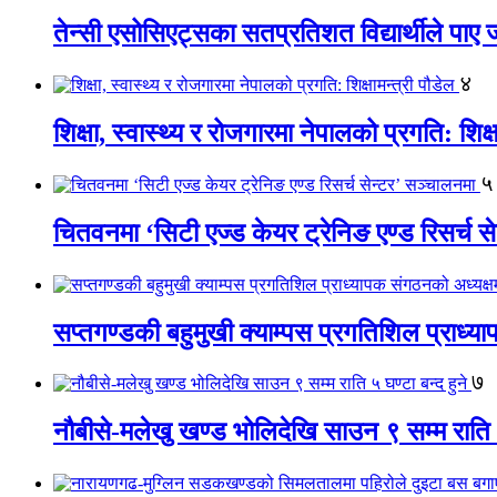
तेन्सी एसोसिएट्सका सतप्रतिशत विद्यार्थीले पा
४
शिक्षा, स्वास्थ्य र रोजगारमा नेपालको प्रगति: शिक्ष
५
चितवनमा ‘सिटी एज्ड केयर ट्रेनिङ एण्ड रिसर्च स
सप्तगण्डकी बहुमुखी क्याम्पस प्रगतिशिल प्राध्
७
नौबीसे-मलेखु खण्ड भोलिदेखि साउन ९ सम्म राति ५