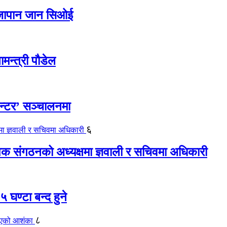
ए जापान जान सिओई
ामन्त्री पौडेल
ेन्टर’ सञ्चालनमा
६
यापक संगठनको अध्यक्षमा ज्ञवाली र सचिवमा अधिकारी
 घण्टा बन्द हुने
८