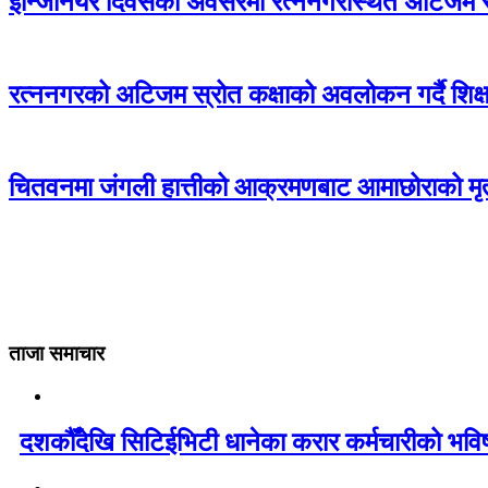
इन्जिनियर दिवसको अवसरमा रत्ननगरस्थित अटिजम स्र
रत्ननगरको अटिजम स्रोत कक्षाको अवलोकन गर्दै शिक्षा
चितवनमा जंगली हात्तीको आक्रमणबाट आमाछोराको मृत्
ताजा समाचार
दशकौँदेखि सिटिईभिटी धानेका करार कर्मचारीको भविष्य 