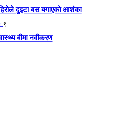
िरोले दुइटा बस बगाएको आशंका
९
्वास्थ्य बीमा नवीकरण