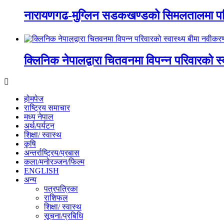
नारायणगढ-मुग्लिन सडकखण्डको सिमलतालमा पह
क्लिनिक नेपालद्वारा चितवनमा विपन्न परिवारको स
होमपेज
राष्ट्रिय समाचार
मध्य नेपाल
अर्थ/पर्यटन
शिक्षा/ स्वास्थ
कृषि
अन्तर्राष्ट्रिय/प्रबास
कला/मनोरञ्जन/फिल्म
ENGLISH
अन्य
पत्रपत्रिका
राशिफल
शिक्षा/ स्वास्थ
सूचना/प्रबिधि