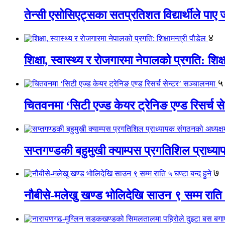
तेन्सी एसोसिएट्सका सतप्रतिशत विद्यार्थीले पा
४
शिक्षा, स्वास्थ्य र रोजगारमा नेपालको प्रगति: शिक्ष
५
चितवनमा ‘सिटी एज्ड केयर ट्रेनिङ एण्ड रिसर्च स
सप्तगण्डकी बहुमुखी क्याम्पस प्रगतिशिल प्राध्
७
नौबीसे-मलेखु खण्ड भोलिदेखि साउन ९ सम्म राति ५