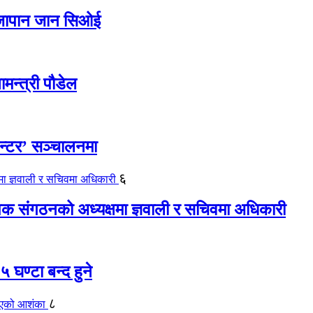
ए जापान जान सिओई
ामन्त्री पौडेल
ेन्टर’ सञ्चालनमा
६
यापक संगठनको अध्यक्षमा ज्ञवाली र सचिवमा अधिकारी
 घण्टा बन्द हुने
८