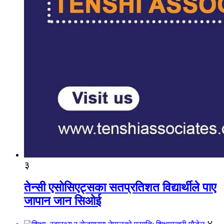
३
तेन्सी एसोसिएट्सका सतप्रतिशत विद्यार्थीले पाए
जापान जान सिओई
४