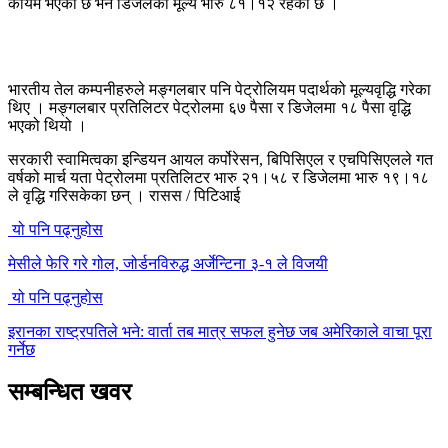
कायम भएको छ भने डिजेलको मूल्य भारु ८१।१२ रहेको छ ।
भारतीय तेल कम्पनीहरुले मङ्गलबार पनि पेट्रोलियम पदार्थको मूल्यवृद्धि गरेका
थिए । मङ्गलबार प्रतिलिटर पेट्रोलमा ६७ पैसा र डिजेलमा १८ पैसा वृद्धि
भएको थियो ।
सरकारी स्वामित्वका इन्डियन आयल कर्पोरेसन, बिपिसिएल र एचपिसिएलले गत
वर्षको मार्च यता पेट्रोलमा प्रतिलिटर भारु २१।५८ र डिजेलमा भारु १९।१८
ले वृद्धि गरिसकेका छन् । रासस / पिटिआई
यो पनि पढ्नुहोस
मेसीले फेरि गरे गोल, जोर्डनविरुद्ध अर्जेन्टिना ३-१ ले विजयी
यो पनि पढ्नुहोस
इरानका राष्ट्रपतिले भने: वार्ता तब मात्र सफल हुनेछ जब अमेरिकाले वाचा पूरा
गर्नेछ
सम्बन्धित खवर