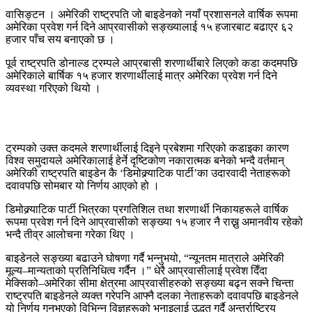
वासिङ्टन । अमेरिकी राष्ट्रपति जो बाइडेनको नयाँ प्रशासनले वार्षिक रूपमा
अमेरिका प्रवेश गर्न दिने आप्रवासीको सङ्ख्यालाई १५ हजारबाट बढाएर ६२
हजार पाँच सय बनाएको छ ।
पूर्व राष्ट्रपति डोनाल्ड ट्रम्पले आप्रबासी शरणार्थीबारे लिएको कडा कदमपछि
अमेरिकाले बार्षिक १५ हजार शरणार्थीलाई मात्र अमेरिका प्रवेश गर्न दिने
व्यवस्था गरिएको थियो ।
ट्रम्पको उक्त कदमले शरणार्थीलाई दिइने प्रबेशमा गरिएको कडाइका कारण
विश्व समुदायले अमेरिकालाई हेर्ने दृष्टिकोण नकारात्मक बनेको भन्दै वर्तमान्
अमेरिकी राष्ट्रपति बाइडेन कै ‘डिमोक्र्याटिक पार्टी’का उदारवादी नेताहरूको
दवावपछि सोमबार यो निर्णय आएको हो ।
डिमोक्र्याटिक पार्टी भित्रका प्रगतिशिल तथा शरणार्थी निकायहरूले वार्षिक
रूपमा प्रवेश गर्न दिने आप्रवासीको सङ्ख्या १५ हजार नै राख्नु अमानवीय रहेको
भन्दै तीव्र आलोचना गरेका थिए ।
बाइडेनले सङ्ख्या बढाउने घोषणा गर्दै भन्नुभयो, “न्यूनतम मात्राले अमेरिकी
मूल्य–मान्यताको प्रतिनिधित्व गर्दैन ।” धेरै आप्रवासीलाई प्रवेश दिँदा
मेक्सिको–अमेरिका सीमा क्षेत्रमा आप्रवासीहरुको सङ्ख्या बढ्न सक्ने चिन्ता
राष्ट्रपति बाइडेनले व्यक्त गरेपनि आफ्नै दलका नेताहरूको दवावपछि बाइडेनले
यो निर्णय गनुभएको विभिन्न विज्ञहरूको भनाइलाई उद्धृत गर्दै अन्तर्राष्ट्रिय