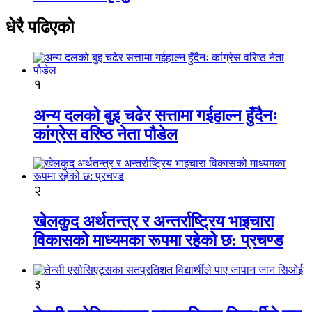
धेरै पढिएको
१
अन्य दलको बुइ चढेर सत्तामा गईहाल्न हुँदैनः
कांग्रेस वरिष्ठ नेता पौडेल
२
खेलकुद अर्थतन्त्र र अन्तर्राष्ट्रिय भाइचारा
विकासको माध्यमका रूपमा रहेको छ: प्रचण्ड
३