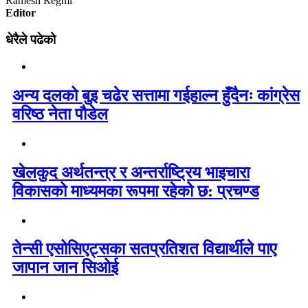
Ramesh Regmi
Editor
धेरैले पढेको
अन्य दलको बुइ चढेर सत्तामा गईहाल्न हुँदैनः कांग्रेस
वरिष्ठ नेता पौडेल
खेलकुद अर्थतन्त्र र अन्तर्राष्ट्रिय भाइचारा
विकासको माध्यमका रूपमा रहेको छ: प्रचण्ड
तेन्सी एसोसिएट्सका सतप्रतिशत विद्यार्थीले पाए
जापान जान सिओई