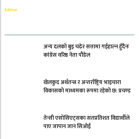
Ramesh Regmi
Editor
धेरैले पढेको
अन्य दलको बुइ चढेर सत्तामा गईहाल्न हुँदैनः
कांग्रेस वरिष्ठ नेता पौडेल
खेलकुद अर्थतन्त्र र अन्तर्राष्ट्रिय भाइचारा
विकासको माध्यमका रूपमा रहेको छ: प्रचण्ड
तेन्सी एसोसिएट्सका सतप्रतिशत विद्यार्थीले
पाए जापान जान सिओई