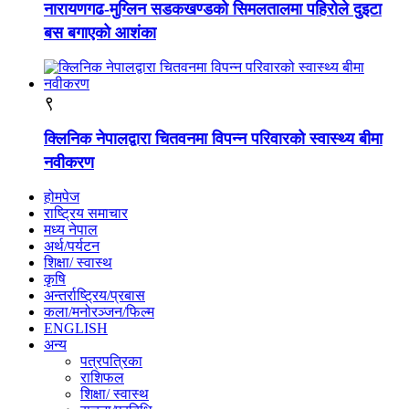
नारायणगढ-मुग्लिन सडकखण्डको सिमलतालमा पहिरोले दुइटा
बस बगाएको आशंका
९
क्लिनिक नेपालद्वारा चितवनमा विपन्न परिवारको स्वास्थ्य बीमा
नवीकरण
होमपेज
राष्ट्रिय समाचार
मध्य नेपाल
अर्थ/पर्यटन
शिक्षा/ स्वास्थ
कृषि
अन्तर्राष्ट्रिय/प्रबास
कला/मनोरञ्जन/फिल्म
ENGLISH
अन्य
पत्रपत्रिका
राशिफल
शिक्षा/ स्वास्थ