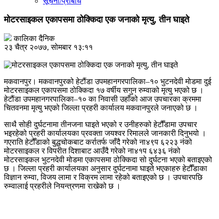
सूचना/प्रबिधि
मोटरसाइकल एकापसमा ठोक्किदा एक जनाको मृत्यु, तीन घाइते
कालिका दैनिक
२३ चैत्र २०७७, सोमबार १३:११
मकवानपुर। मकवानपुरको हेटौंडा उपमहानगरपालिका–१० भुटनदेवी मोडमा दुई
मोटरसाइकल एकापसमा ठोक्किदा १७ वर्षीय सगुन रुम्वाको मृत्यु भएको छ ।
हेटौंडा उपमहानगरपालिका–१० का निवासी उहाँको आज उपचारका क्रममा
चितवनमा मृत्यु भएको जिल्ला प्रहरी कार्यालय मकवानपुरले जनाएको छ ।
साथै सोही दुर्घटनामा तीनजना घाइते भएको र उनीहरुको हेटौँडामा उपचार
भइरहेको प्रहरी कार्यालयका प्रवक्ता जयश्वर रिमालले जानकारी दिनुभयो ।
गएराति हेटौँडाको बुद्धचोकबाट कर्रातर्फ जाँदै गरेको ना४९प ६२२३ नंको
मोटरसाइकल र विपरीत दिशाबाट आउँदै गरेको ना४१प ६४३६ नंको
मोटरसाइकल भुटनदेवी मोडमा एकापसमा ठोक्किदा सो दुर्घटना भएको बताइएको
छ । जिल्ला प्रहरी कार्यालयका अनुसार दुर्घटनामा घाइते भएकाहरु हेटौँडाका
विज्ञान रुम्वा, विजय लामा र विक्रम लामा रहेको बताइएको छ । उपचारपछि
रुम्वालाई प्रहरीले नियन्त्रणमा राखेको छ ।