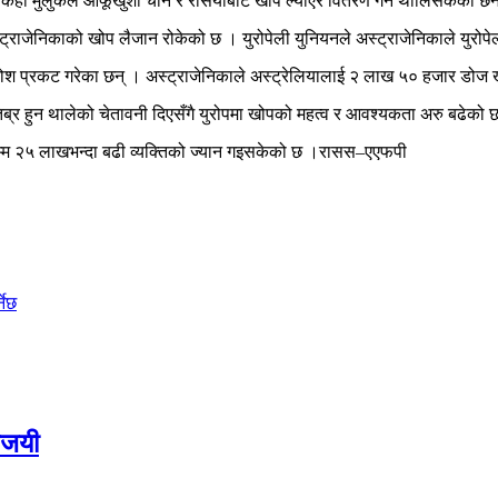
ेही मुलुकले आफूखुशी चीन र रसियाबाट खोप ल्याएर वितरण गर्न थालिसकेका छन
ट्राजेनिकाको खोप लैजान रोकेको छ । युरोपेली युनियनले अस्ट्राजेनिकाले युरोप
्रति रोश प्रकट गरेका छन् । अस्ट्राजेनिकाले अस्ट्रेलियालाई २ लाख ५० हजार डो
 तिब्र हुन थालेको चेतावनी दिएसँगै युरोपमा खोपको महत्व र आवश्यकता अरु बढेको 
्म २५ लाखभन्दा बढी व्यक्तिको ज्यान गइसकेको छ ।रासस–एएफपी
नेछ
विजयी