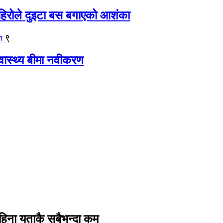
िरोले दुइटा बस बगाएको आशंका
९
्वास्थ्य बीमा नवीकरण
हिना यताकै सबैभन्दा कम