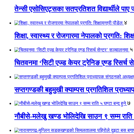
तेन्सी एसोसिएट्सका सतप्रतिशत विद्यार्थीले पा
४
शिक्षा, स्वास्थ्य र रोजगारमा नेपालको प्रगति: शिक्ष
५
चितवनमा ‘सिटी एज्ड केयर ट्रेनिङ एण्ड रिसर्च स
सप्तगण्डकी बहुमुखी क्याम्पस प्रगतिशिल प्राध्
७
नौबीसे-मलेखु खण्ड भोलिदेखि साउन ९ सम्म राति ५