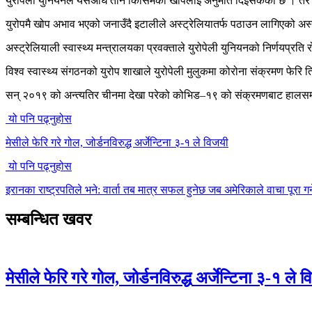
युरोपेली युनियनले यसअघि तीन किसिमका खोपलाई अनुमति दिइसकेको छ । तर क
युरोपमै खोप अभाव भएको जनाउँदै इटालीले अस्ट्रेलियातर्फ पठाउन लागिएको अस्
अस्ट्रेलियाली स्वास्थ्य मन्त्रालयका प्रवक्ताले युरोपेली युनियनको निर्णयप
विश्व स्वास्थ्य संगठनको युरोप शाखाले युरोपेली मुलुकमा कोरोना संक्रमण फेरि
सन् २०१९ को अन्त्यतिर चीनमा देखा परेको कोभिड–१९ को संक्रमणबाट हालसम
यो पनि पढ्नुहोस
मेसीले फेरि गरे गोल, जोर्डनविरुद्ध अर्जेन्टिना ३-१ ले विजयी
यो पनि पढ्नुहोस
इरानका राष्ट्रपतिले भने: वार्ता तब मात्र सफल हुनेछ जब अमेरिकाले वाचा पूरा गर्
सम्बन्धित खवर
मेसीले फेरि गरे गोल, जोर्डनविरुद्ध अर्जेन्टिना ३-१ ले 