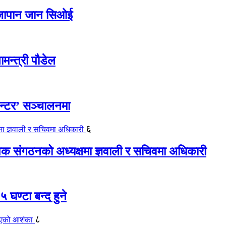
ए जापान जान सिओई
ामन्त्री पौडेल
ेन्टर’ सञ्चालनमा
६
यापक संगठनको अध्यक्षमा ज्ञवाली र सचिवमा अधिकारी
 घण्टा बन्द हुने
८