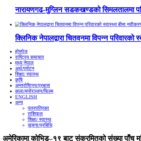
नारायणगढ-मुग्लिन सडकखण्डको सिमलतालमा पह
क्लिनिक नेपालद्वारा चितवनमा विपन्न परिवारको स
होमपेज
राष्ट्रिय समाचार
मध्य नेपाल
अर्थ/पर्यटन
शिक्षा/ स्वास्थ
कृषि
अन्तर्राष्ट्रिय/प्रबास
कला/मनोरञ्जन/फिल्म
ENGLISH
अन्य
पत्रपत्रिका
राशिफल
शिक्षा/ स्वास्थ
सूचना/प्रबिधि
अमेरिकामा कोभिड–१९ बाट संक्रमितको संख्या पाँच म