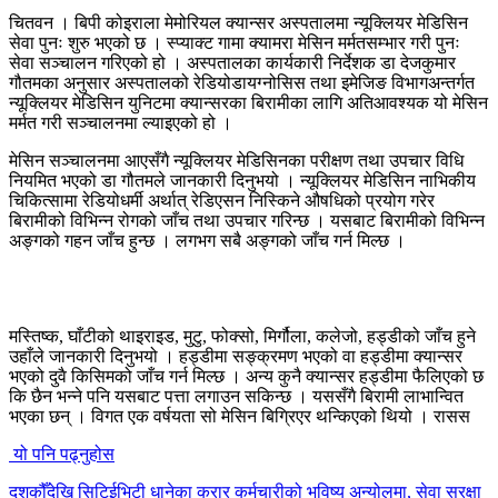
चितवन । बिपी कोइराला मेमोरियल क्यान्सर अस्पतालमा न्यूक्लियर मेडिसिन
सेवा पुनः शुरु भएको छ । स्प्याक्ट गामा क्यामरा मेसिन मर्मतसम्भार गरी पुनः
सेवा सञ्चालन गरिएको हो । अस्पतालका कार्यकारी निर्देशक डा देजकुमार
गौतमका अनुसार अस्पतालको रेडियोडायग्नोसिस तथा इमेजिङ विभागअन्तर्गत
न्यूक्लियर मेडिसिन युनिटमा क्यान्सरका बिरामीका लागि अतिआवश्यक यो मेसिन
मर्मत गरी सञ्चालनमा ल्याइएको हो ।
मेसिन सञ्चालनमा आएसँगै न्यूक्लियर मेडिसिनका परीक्षण तथा उपचार विधि
नियमित भएको डा गौतमले जानकारी दिनुभयो । न्यूक्लियर मेडिसिन नाभिकीय
चिकित्सामा रेडियोधर्मी अर्थात् रेडिएसन निस्किने औषधिको प्रयोग गरेर
बिरामीको विभिन्न रोगको जाँच तथा उपचार गरिन्छ । यसबाट बिरामीको विभिन्न
अङ्गको गहन जाँच हुन्छ । लगभग सबै अङ्गको जाँच गर्न मिल्छ ।
मस्तिष्क, घाँटीको थाइराइड, मुटु, फोक्सो, मिर्गौला, कलेजो, हड्डीको जाँच हुने
उहाँले जानकारी दिनुभयो । हड्डीमा सङ्क्रमण भएको वा हड्डीमा क्यान्सर
भएको दुवै किसिमको जाँच गर्न मिल्छ । अन्य कुनै क्यान्सर हड्डीमा फैलिएको छ
कि छैन भन्ने पनि यसबाट पत्ता लगाउन सकिन्छ । यससँगै बिरामी लाभान्वित
भएका छन् । विगत एक वर्षयता सो मेसिन बिग्रिएर थन्किएको थियो । रासस
यो पनि पढ्नुहोस
दशकौँदेखि सिटिईभिटी धानेका करार कर्मचारीको भविष्य अन्योलमा, सेवा सुरक्षा