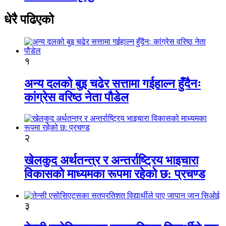
धेरै पढिएको
१
अन्य दलको बुइ चढेर सत्तामा गईहाल्न हुँदैनः
कांग्रेस वरिष्ठ नेता पौडेल
२
खेलकुद अर्थतन्त्र र अन्तर्राष्ट्रिय भाइचारा
विकासको माध्यमका रूपमा रहेको छ: प्रचण्ड
३