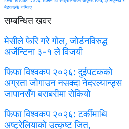
फिफा विश्वकप २०२६: टर्कीमाथि अष्ट्रेलियाको उत्कृष्ट जित, इरानकुन्डा र
मेटकाल्फे चम्किए
सम्बन्धित खवर
मेसीले फेरि गरे गोल, जोर्डनविरुद्ध
अर्जेन्टिना ३-१ ले विजयी
फिफा विश्वकप २०२६: दुईपटकको
अग्रता जोगाउन नसक्दा नेदरल्यान्ड्स
जापानसँग बराबरीमा रोकियो
फिफा विश्वकप २०२६: टर्कीमाथि
अष्ट्रेलियाको उत्कृष्ट जित,