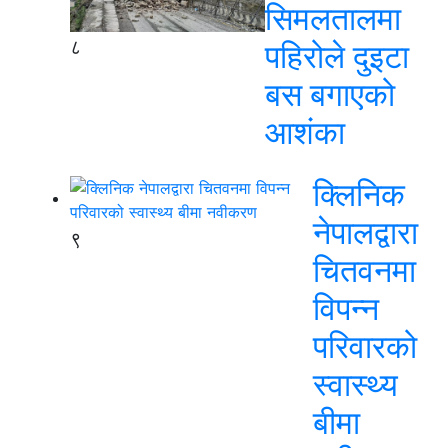
सिमलतालमा
८
पहिरोले दुइटा
बस बगाएको
आशंका
क्लिनिक
नेपालद्वारा
९
चितवनमा
विपन्न
परिवारको
स्वास्थ्य
बीमा