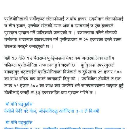
प्रतियोगिताको सर्वोत्कृष्ट खेलाडीलाई रु पाँच हजार, उदयीमान खेलाडीलाई
रु तीन हजार, प्रत्येक खेलको म्यान अफ द म्याचलाई रु एक हजारले
पुरस्कृत प्रदान गर्ने पालिकाले जनाएको छ । वडास्तरमा गरिने खेलाडी
छनोटमा आवश्यक व्यवस्थापन गर्न प्रतिवडामा रु २५ हजारका दरले रकम
उपलब्ध गराइने जनाइएको छ ।
यही १३ देखि १५ चैतसम्म फुङ्लिङमा मेयर कप अन्तरपालिकास्तरीय
भलिबल प्रतियोगिता सञ्चालन हुने भएको छ । फुङ्लिङ उपप्रमुखले
बमबहादुर भट्टराईले प्रतियोगिताका विजेताले रु दुई लाख २१ हजार १००
का साथ रनिङ कप पाउने जानकारी दिनुभयो । उपविजेता टोलीले रु एक
लाख ११ हजार १०० का साथ कप पाउनेछ भने सान्त्वनास्वरूप उत्कृष्ट दुई
टोलीलाई जनही रु ३३ हजारसहित कप प्रदान गरिने छ ।
यो पनि पढ्नुहोस
मेसीले फेरि गरे गोल, जोर्डनविरुद्ध अर्जेन्टिना ३-१ ले विजयी
यो पनि पढ्नुहोस