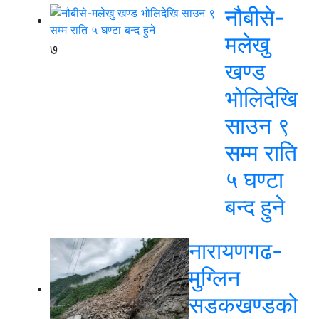
नौबीसे-
मलेखु
७
खण्ड
भोलिदेखि
साउन ९
सम्म राति
५ घण्टा
बन्द हुने
नारायणगढ-
मुग्लिन
सडकखण्डको