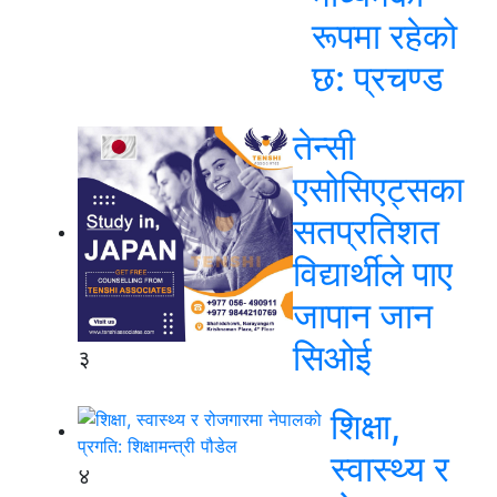
रूपमा रहेको
छ: प्रचण्ड
तेन्सी
एसोसिएट्सका
सतप्रतिशत
विद्यार्थीले पाए
जापान जान
सिओई
३
शिक्षा,
स्वास्थ्य र
४