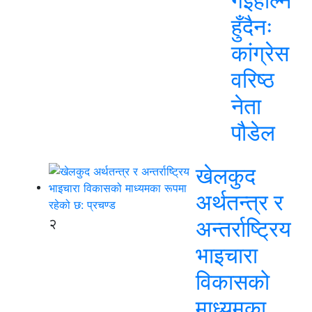
गईहाल्न
हुँदैनः
कांग्रेस
वरिष्ठ
नेता
पौडेल
खेलकुद
अर्थतन्त्र र
२
अन्तर्राष्ट्रिय
भाइचारा
विकासको
माध्यमका