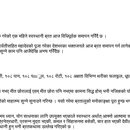
शुरु गरेको एक महिने स्वस्थानी ब्रत आज विधिपूर्वक समापन गरिँदै छ ।
लमा पार्वतीसहित महादेवको पूजा गरेका देशभरका भक्तजनले आज ब्रत समापन गर्न लागेक
ुन्ने काम पनि आजैदेखि अन्त्य गरिँदैछ ।
री, १०८ पान, १०८ पmूल, १०८ रोटी, १०८ अक्षता विभिन्न थरीका फलफूल, धूप, बत्ती,
नभए मीत छोरालाई एवम् मीत छोरा पनि नभएमा कामना सिद्ध होस् भनी नजिकको पवि
ाहात्म्य सुन्ने सुनाउने गरिन्छ । यसो गरेमा ब्रतालुको मनोकाङ्क्षा पूरा हुन्छ भन
समय ध्यान, योग साधनाका लागि उपयुक्त भएकाले स्वस्थान अर्थात् आफ्नो आत्मामा 
णकी, त्रिनेत्रधारी, प्रसन्न मुद्रा भएकी, कमल र सिंहासनमा बसेकी, चार हात भएकी द
स्थानी हुन् भनी ब्रतकथामा उल्लेख गरिएको छ ।