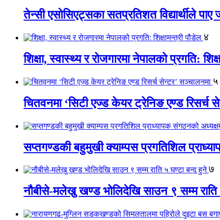
तेन्सी एसोसिएट्सका सतप्रतिशत विद्यार्थीले पा
४
शिक्षा, स्वास्थ्य र रोजगारमा नेपालको प्रगति: शिक्ष
५
चितवनमा ‘सिटी एज्ड केयर ट्रेनिङ एण्ड रिसर्च स
सप्तगण्डकी बहुमुखी क्याम्पस प्रगतिशिल प्राध्
७
नौबीसे-मलेखु खण्ड भोलिदेखि साउन ९ सम्म राति ५