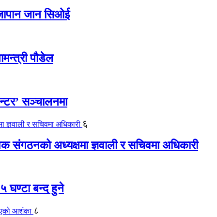
ए जापान जान सिओई
ामन्त्री पौडेल
ेन्टर’ सञ्चालनमा
६
यापक संगठनको अध्यक्षमा ज्ञवाली र सचिवमा अधिकारी
 घण्टा बन्द हुने
८