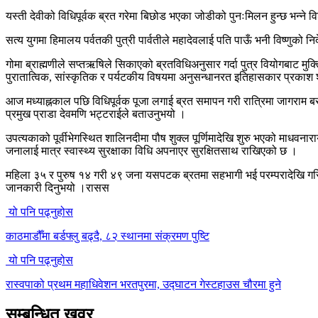
यस्ती देवीको विधिपूर्वक ब्रत गरेमा बिछोड भएका जोडीको पुनःमिलन हुन्छ भन्ने 
सत्य युगमा हिमालय पर्वतकी पुत्री पार्वतीले महादेवलाई पति पाऊँ भनी विष्णुक
गोमा ब्राह्मणीले सप्तऋषिले सिकाएको ब्रतविधिअनुसार गर्दा पुत्र वियोगबाट मुक
पुरातात्विक, सांस्कृतिक र पर्यटकीय विषयमा अनुसन्धानरत इतिहासकार प्रकाश श
आज मध्याह्नकाल पछि विधिपूर्वक पूजा लगाई ब्रत समापन गरी रात्रिमा जागराम बसी
प्रमुख प्राडा देवमणि भट्टराईले बताउनुभयो ।
उपत्यकाको पूर्वीभेगस्थित शालिनदीमा पौष शुक्ल पूर्णिमादेखि शुरु भएको माधवन
जनालाई मात्र स्वास्थ्य सुरक्षाका विधि अपनाएर सुरक्षितसाथ राखिएको छ ।
महिला ३५ र पुरुष १४ गरी ४९ जना यसपटक ब्रतमा सहभागी भई परम्परादेखि गरिँदै
जानकारी दिनुभयो ।रासस
यो पनि पढ्नुहोस
काठमाडौँमा बर्डफ्लु बढ्दै, ८२ स्थानमा संक्रमण पुष्टि
यो पनि पढ्नुहोस
रास्वपाको प्रथम महाधिवेशन भरतपुरमा, उद्घाटन गेस्टहाउस चौरमा हुने
सम्बन्धित खवर