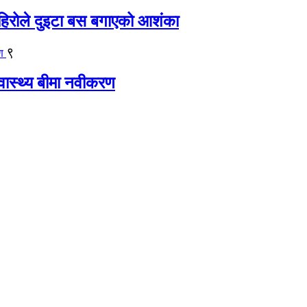
िरोले दुइटा बस बगाएको आशंका
९
्वास्थ्य बीमा नवीकरण