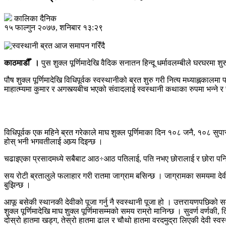
कालिका दैनिक
१५ फाल्गुन २०७७, शनिबार १३:२९
काठमाडौँ ।
पुस शुक्ल पूर्णिमादेखि वैदिक सनातन हिन्दू धर्मावलम्बीले घरघरमा 
पौष शुक्ल पूर्णिमादेखि विधिपूर्वक स्वस्थानीको ब्रत शुरु गरी नित्य मध्याह्नका
माहात्म्यमा कुमार र अगस्त्यबीच भएको संवादलाई स्वस्थानी कथाका रुपमा भन्ने र स
विधिपूर्वक एक महिने ब्रत गरेकाले माघ शुक्ल पूर्णिमाका दिन १०८ जनै, १०८ सुपा
होस् भनी भगवतीलाई अघ्र्य दिइन्छ ।
चढाइएका प्रसादमध्ये सबैबाट आठ÷आठ पतिलाई, पति नभए छोरालाई र छोरा पनि 
सय रोटी ब्रतालुले फलाहार गरी रातमा जाग्राम बसिन्छ । जाग्रामका समयमा देवीको म
बुझिन्छ ।
आफू बसेकी स्थानकी देवीको पूजा गर्नु नै स्वस्थानी पूजा हो । उत्तरायणपछिको 
शुक्ल पूर्णिमादेखि माघ शुक्ल पूर्णिमासम्मको समय राम्रो मानिन्छ । सुवर्ण वर्
दोस्रो हातमा खड्ग, तेस्रो हातमा ढाल र चौथो हातमा वरदमुद्रा लिएकी देवी स्व