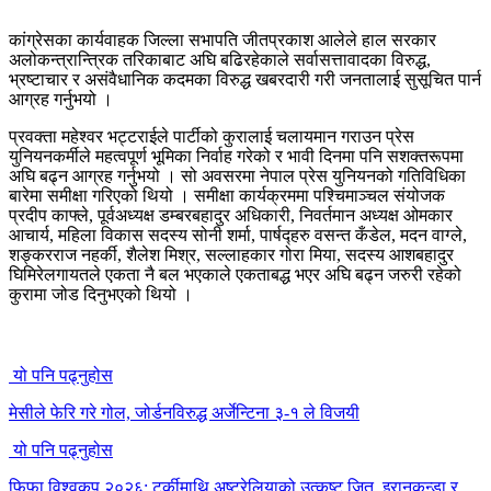
कांग्रेसका कार्यवाहक जिल्ला सभापति जीतप्रकाश आलेले हाल सरकार
अलोकन्त्रान्त्रिक तरिकाबाट अघि बढिरहेकाले सर्वासत्तावादका विरुद्ध,
भ्रष्टाचार र असंवैधानिक कदमका विरुद्ध खबरदारी गरी जनतालाई सुसूचित पार्न
आग्रह गर्नुभयो ।
प्रवक्ता महेश्वर भट्टराईले पार्टीको कुरालाई चलायमान गराउन प्रेस
युनियनकर्मीले महत्वपूर्ण भूमिका निर्वाह गरेको र भावी दिनमा पनि सशक्तरूपमा
अघि बढ्न आग्रह गर्नुभयो । सो अवसरमा नेपाल प्रेस युनियनको गतिविधिका
बारेमा समीक्षा गरिएको थियो । समीक्षा कार्यक्रममा पश्चिमाञ्चल संयोजक
प्रदीप काफ्ले, पूर्वअध्यक्ष डम्बरबहादुर अधिकारी, निवर्तमान अध्यक्ष ओमकार
आचार्य, महिला विकास सदस्य सोनी शर्मा, पार्षद्हरु वसन्त कँडेल, मदन वाग्ले,
शङ्करराज नहर्की, शैलेश मिश्र, सल्लाहकार गोरा मिया, सदस्य आशबहादुर
घिमिरेलगायतले एकता नै बल भएकाले एकताबद्ध भएर अघि बढ्न जरुरी रहेको
कुरामा जोड दिनुभएको थियो ।
यो पनि पढ्नुहोस
मेसीले फेरि गरे गोल, जोर्डनविरुद्ध अर्जेन्टिना ३-१ ले विजयी
यो पनि पढ्नुहोस
फिफा विश्वकप २०२६: टर्कीमाथि अष्ट्रेलियाको उत्कृष्ट जित, इरानकुन्डा र