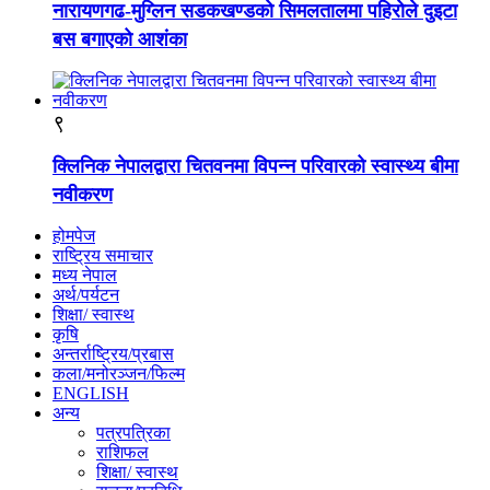
नारायणगढ-मुग्लिन सडकखण्डको सिमलतालमा पहिरोले दुइटा
बस बगाएको आशंका
९
क्लिनिक नेपालद्वारा चितवनमा विपन्न परिवारको स्वास्थ्य बीमा
नवीकरण
होमपेज
राष्ट्रिय समाचार
मध्य नेपाल
अर्थ/पर्यटन
शिक्षा/ स्वास्थ
कृषि
अन्तर्राष्ट्रिय/प्रबास
कला/मनोरञ्जन/फिल्म
ENGLISH
अन्य
पत्रपत्रिका
राशिफल
शिक्षा/ स्वास्थ