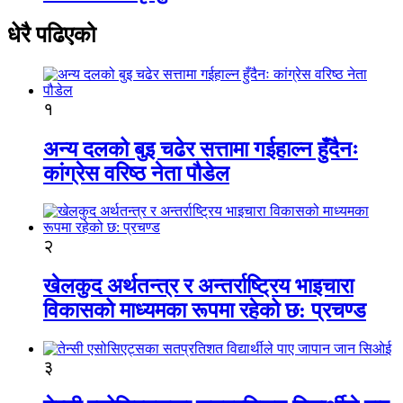
धेरै पढिएको
१
अन्य दलको बुइ चढेर सत्तामा गईहाल्न हुँदैनः
कांग्रेस वरिष्ठ नेता पौडेल
२
खेलकुद अर्थतन्त्र र अन्तर्राष्ट्रिय भाइचारा
विकासको माध्यमका रूपमा रहेको छ: प्रचण्ड
३