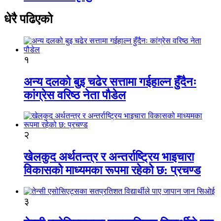
धेरै पढिएको
१
अन्य दलको बुइ चढेर सत्तामा गईहाल्न हुँदैनः
कांग्रेस वरिष्ठ नेता पौडेल
२
खेलकुद अर्थतन्त्र र अन्तर्राष्ट्रिय भाइचारा
विकासको माध्यमका रूपमा रहेको छ: प्रचण्ड
३