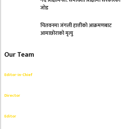
गर्दै शिक्षामन्त्री: समावेशी शिक्षामा सरकारको
जोड
चितवनमा जंगली हात्तीको आक्रमणबाट
आमाछोराको मृत्यु
Our Team
Shishir Simkhada
Editor-in-Chief
_________
Akash Banjara
Director
_________
Ramesh Regmi
Editor