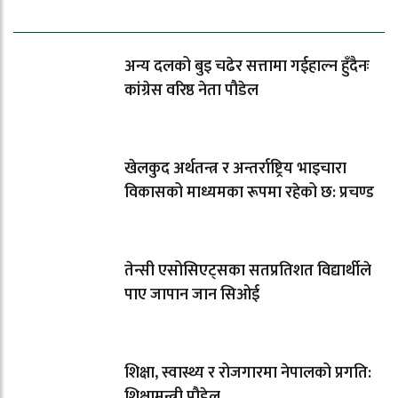
धेरैले पढेको
अन्य दलको बुइ चढेर सत्तामा गईहाल्न हुँदैनः
कांग्रेस वरिष्ठ नेता पौडेल
खेलकुद अर्थतन्त्र र अन्तर्राष्ट्रिय भाइचारा
विकासको माध्यमका रूपमा रहेको छ: प्रचण्ड
तेन्सी एसोसिएट्सका सतप्रतिशत विद्यार्थीले
पाए जापान जान सिओई
शिक्षा, स्वास्थ्य र रोजगारमा नेपालको प्रगति:
शिक्षामन्त्री पौडेल